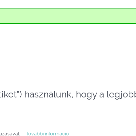
tiket") használunk, hogy a legjo
mazásával.
- További információ -