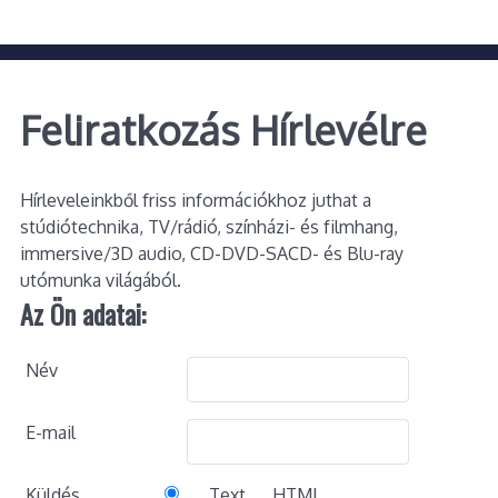
Feliratkozás Hírlevélre
Hírleveleinkből friss információkhoz juthat a
stúdiótechnika, TV/rádió, színházi- és filmhang,
immersive/3D audio, CD-DVD-SACD- és Blu-ray
utómunka világából.
Az Ön adatai:
Név
E-mail
Küldés
Text
HTML