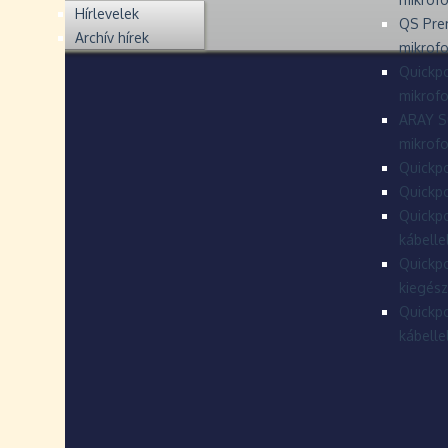
Hírlevelek
QS Pre
Archív hírek
mikrof
Quickpo
mikrof
ARAY S
mikrofo
Quickpo
Quickpo
Quickpo
kábelle
Quickpo
kiegész
Quickpo
kábelle