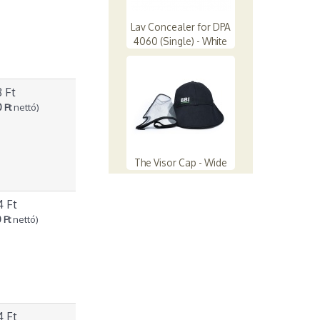
Lav Concealer for DPA
4060 (Single) - White
8 Ft
 Ft
nettó)
The Visor Cap - Wide
4 Ft
 Ft
nettó)
4 Ft