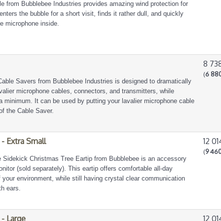
e from Bubblebee Industries provides amazing wind protection for
ters the bubble for a short visit, finds it rather dull, and quickly
he microphone inside.
8 73
(
6 880
Cable Savers from Bubblebee Industries is designed to dramatically
avalier microphone cables, connectors, and transmitters, while
o a minimum. It can be used by putting your lavalier microphone cable
of the Cable Saver.
 - Extra Small
12 01
(
9 460
e Sidekick Christmas Tree Eartip from Bubblebee is an accessory
onitor (sold separately). This eartip offers comfortable all-day
 your environment, while still having crystal clear communication
oth ears.
 - Large
12 01