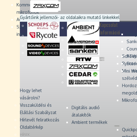
Devices
Devices
Devices
Devices
Kommentátor-
mikrofonok
Zaxcom
Zaxcom
Gyártóink jellemzői
- az oldalaikra mutató linkekkel
Audio Monitors
Kapcsolat
Számítógépes audió
Információ
interfész
Merg
Sank
Coun
Schoep
RTW 
Rycote 
Stude
Mini W
... m
szélvé
Hordoz
Hogy lehet
megold
vásárolni?
Mikrofo
Visszaküldési és
Digitális audió
Elállási Szabályzat
átalakítók
Hírlevél feliratkozás
Ambient termékek
Oldaltérkép
Quickp
HÍREK
mikrof