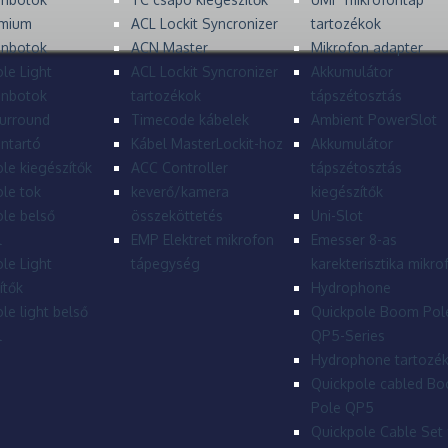
mium
ACL Lockit Syncronizer
tartozékok
onbotok
ACN Master
Mikrofon adapter
le Light
ACL Lockit Syncronizer
Akkumulátor
onbotok
tartozékok
tápszétosztás
urround
Timecode kábelek
Ambient PowerSlot
ntartó
Kábel MasterLockit-hoz
Akkumulátor
le kiegészítők
ACC Controller
tápszétosztás
le tok
keverő/kamera
kiegészítők
le belső
összeköttetés
Uni-Slot
l
EMP Elektret mikrofon
Emesser 8-as
le Light
tápegység
karekterisztika mikro
ítők
Hydrophone
le light belső
Quickpole Boom Pol
l
QP5-Series
Hydrophone tartozé
Quickpole cabled B
Pole QP5
Quickpole Cable Set 