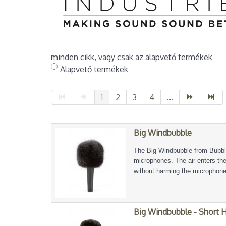
minden cikk, vagy csak az alapvető termékek
Alapvető termékek
1
2
3
4
...
Big Windbubble
The Big Windbubble from Bubble
microphones. The air enters the b
without harming the microphone
Big Windbubble - Short H