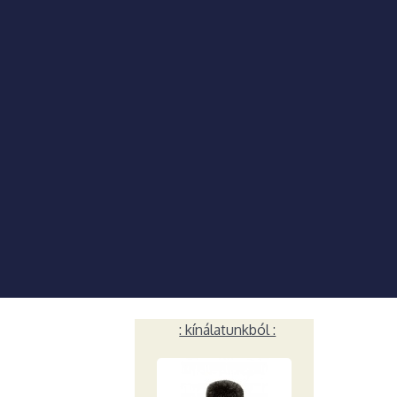
: kínálatunkból :