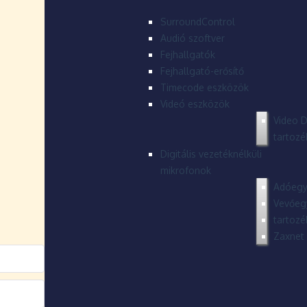
SurroundControl
Audió szoftver
Fejhallgatók
Fejhallgató-erősítő
Timecode eszközök
Videó eszközök
Video D
tartozé
Digitális vezetéknélküli
mikrofonok
Adóegy
Vevőeg
tartozé
Zaxnet 