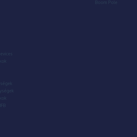
Boom Pole
evices
kok
ségek
ységek
kok
IFB