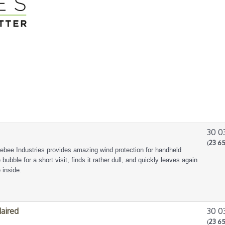
30 0
(
23 65
bee Industries provides amazing wind protection for handheld
ubble for a short visit, finds it rather dull, and quickly leaves again
 inside.
aired
30 0
(
23 65