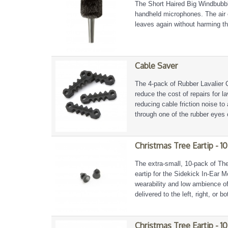
The Short Haired Big Windbubbl
handheld microphones. The air en
leaves again without harming t
Cable Saver
The 4-pack of Rubber Lavalier 
reduce the cost of repairs for l
reducing cable friction noise t
through one of the rubber eyes 
Christmas Tree Eartip - 10
The extra-small, 10-pack of Th
eartip for the Sidekick In-Ear M
wearability and low ambience of
delivered to the left, right, or b
Christmas Tree Eartip - 10