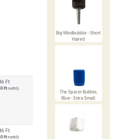
Big Windbubble - Short
Haired
36 Ft
0 Ft
nettó)
The Spacer Bubble,
Blue - Extra Small
36 Ft
0 Ft
nettó)