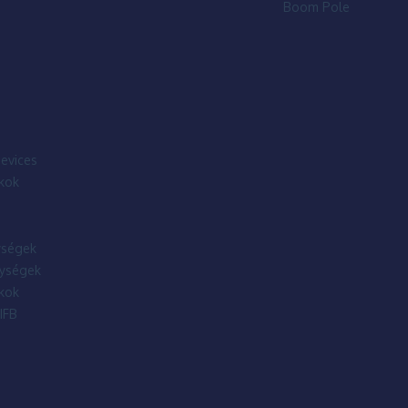
Boom Pole
evices
kok
ségek
ységek
kok
IFB