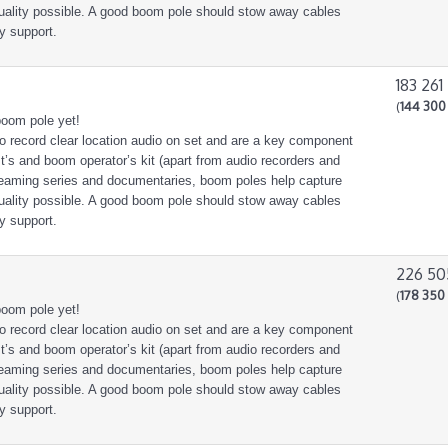
quality possible. A good boom pole should stow away cables
y support.
183 261
(
144 300 
boom pole yet!
o record clear location audio on set and are a key component
st’s and boom operator’s kit (apart from audio recorders and
treaming series and documentaries, boom poles help capture
quality possible. A good boom pole should stow away cables
y support.
226 50
(
178 350 
boom pole yet!
o record clear location audio on set and are a key component
st’s and boom operator’s kit (apart from audio recorders and
treaming series and documentaries, boom poles help capture
quality possible. A good boom pole should stow away cables
y support.