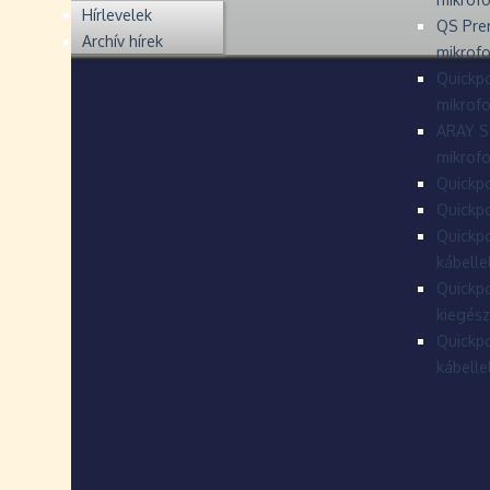
Hírlevelek
QS Pre
Archív hírek
mikrof
Quickpo
mikrof
ARAY S
mikrofo
Quickpo
Quickpo
Quickpo
kábelle
Quickpo
kiegész
Quickpo
kábelle