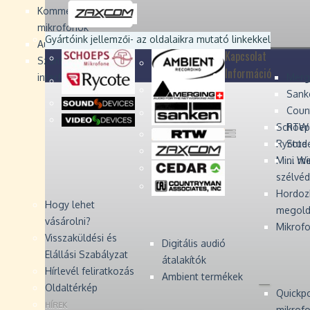
Devices
Devices
Devices
Devices
Kommentátor-
mikrofonok
Zaxcom
Zaxcom
Gyártóink jellemzői
- az oldalaikra mutató linkekkel
Audio Monitors
Kapcsolat
Számítógépes audió
Információ
interfész
Merg
Sank
Coun
Schoep
RTW 
Rycote 
Stude
Mini W
... m
szélvé
Hordoz
Hogy lehet
megold
vásárolni?
Mikrofo
Visszaküldési és
Digitális audió
Elállási Szabályzat
átalakítók
Hírlevél feliratkozás
Ambient termékek
Oldaltérkép
Quickp
HÍREK
mikrof