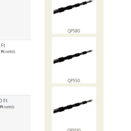
QP580
 Ft
 Ft
nettó)
QP550
0 Ft
Ft
nettó)
QP5130