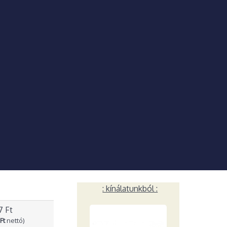
: kínálatunkból :
7 Ft
Ft
nettó)