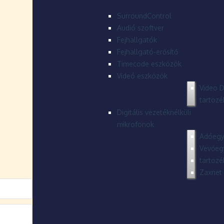
SurroundControl
Audió szoftver
Fejhallgatók
Fejhallgató-erősítő
Timecode eszközök
Videó eszközök
Video D
tartozé
Digitális vezetéknélküli
mikrofonok
Adóegy
Vevőeg
tartozé
Zaxnet 