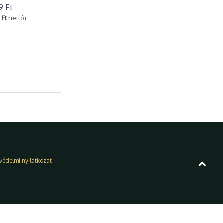
9 Ft
 Ft
nettó)
védelmi nyilatkozat