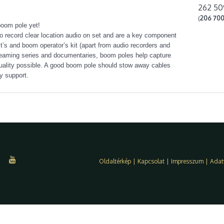
262 50
(
206 700
boom pole yet!
o record clear location audio on set and are a key component
st’s and boom operator’s kit (apart from audio recorders and
treaming series and documentaries, boom poles help capture
quality possible. A good boom pole should stow away cables
y support.
Oldaltérkép
|
Kapcsolat
|
Impresszum
|
Adat