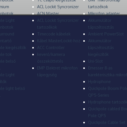
mium
ACL Lockit Syncronizer
tartozékok
onbotok
ACN Master
Mikrofon adapter
le Light
ACL Lockit Syncronizer
Akkumulátor
onbotok
tartozékok
tápszétosztás
urround
Timecode kábelek
Ambient PowerSlot
ntartó
Kábel MasterLockit-hoz
Akkumulátor
le kiegészítők
ACC Controller
tápszétosztás
le tok
keverő/kamera
kiegészítők
le belső
összeköttetés
Uni-Slot
l
EMP Elektret mikrofon
Emesser 8-as
le Light
tápegység
karekterisztika mikro
ítők
Hydrophone
le light belső
Quickpole Boom Pol
l
QP5-Series
Hydrophone tartozé
Quickpole cabled B
Pole QP5
Quickpole Cable Set 