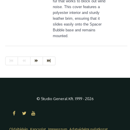
fur that works to block out wind
noise. This cover features a
polyester interior and sturdy
leather brim, ensuring that it
slides easily onto the Spacer
Bubble base and remains
mounted.
© Studio General Kft. 1999 - 2026
Oldaltérkép
Kapcsolat
Impresszum
Adatvédelmi nyilatkozat