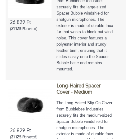
from Bubblebee Industries
securely fits the large-sized
Spacer Bubble windshield for
shotgun microphones. The
26 829 Ft
exterior is made of durable faux
(
21 125 Ft
nettó)
fur that works to block out wind
noise. This cover features a
polyester interior and sturdy
leather brim, ensuring that it
slides easily onto the Spacer
Bubble base and remains
mounted.
Long-Haired Spacer
Cover - Medium
The Long-Haired Slip-On Cover
from Bubblebee Industries
securely fits the medium-sized
Spacer Bubble windshield for
shotgun microphones. The
26 829 Ft
exterior is made of durable faux
(
21 125 Ft
nettó)