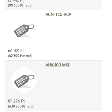
(
95 600 Ft
nettó)
ACN-TC5-RCP
66 421 Ft
(
52 300 Ft
nettó)
AHK-100 MKII
811 276 Ft
(
638 800 Ft
nettó)