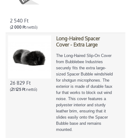
2 540 Ft
(
2 000 Ft
nettó)
Long-Haired Spacer
Cover - Extra Large
The Long-Haired Slip-On Cover
from Bubblebee Industries
securely fits the extra large-
sized Spacer Bubble windshield
for shotgun microphones. The
26 829 Ft
exterior is made of durable faux
(
21 125 Ft
nettó)
fur that works to block out wind
noise. This cover features a
polyester interior and sturdy
leather brim, ensuring that it
slides easily onto the Spacer
Bubble base and remains
mounted.