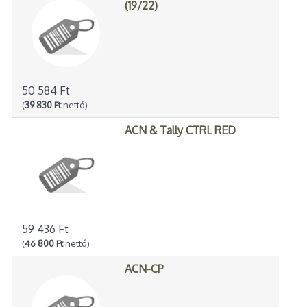
(19/22)
50 584 Ft
(
39 830 Ft
nettó)
ACN & Tally CTRL RED
59 436 Ft
(
46 800 Ft
nettó)
ACN-CP