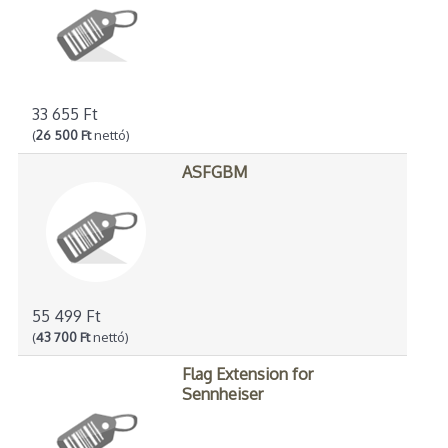
33 655 Ft
(
26 500 Ft
nettó)
ASFGBM
55 499 Ft
(
43 700 Ft
nettó)
Flag Extension for
Sennheiser