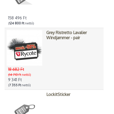
158 496 Ft
(
124 800 Ft
nettó)
Grey Ristretto Lavalier
Windjammer - pair
18 682 Ft
(14 710 Ft
nettó)
9 341 Ft
(
7 355 Ft
nettó)
LockitSticker