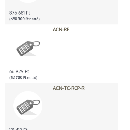
876 681 Ft
(
690 300 Ft
nettó)
ACN-RF
66 929 Ft
(
52 700 Ft
nettó)
ACN-TC-RCP-R
121 412 Ft