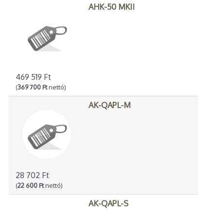
AHK-50 MKII
469 519 Ft
(
369 700 Ft
nettó)
AK-QAPL-M
28 702 Ft
(
22 600 Ft
nettó)
AK-QAPL-S