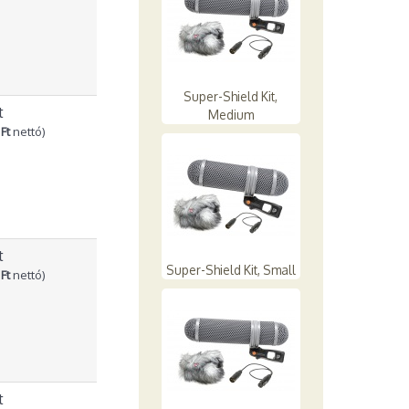
Super-Shield Kit,
t
Medium
Ft
nettó)
t
Super-Shield Kit, Small
Ft
nettó)
t