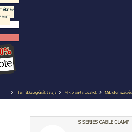
rméknév
erint
k
Termékkategóriák listája
Mikrofon-tartozékok
Mikrofon szélvé
S SERIES CABLE CLAMP