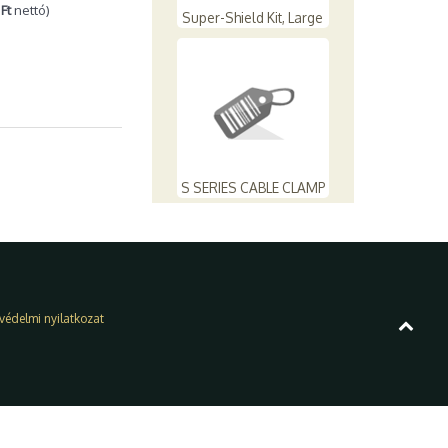
Ft
nettó)
Super-Shield Kit, Large
S SERIES CABLE CLAMP
védelmi nyilatkozat