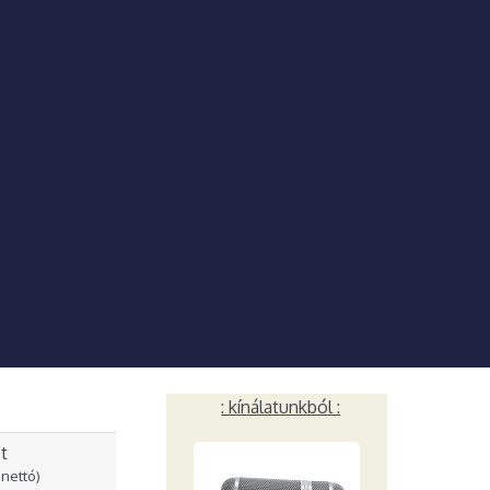
: kínálatunkból :
t
nettó)