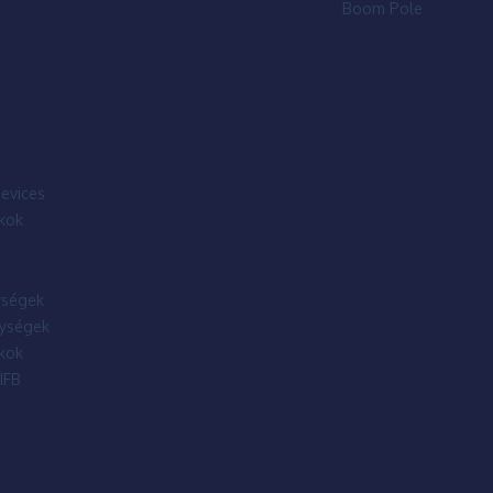
Boom Pole
evices
kok
ségek
ységek
kok
IFB