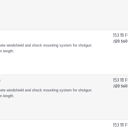
153 111 F
(
120 560 
lete windshield and shock mounting system for shotgun
 length.
m
153 111 F
(
120 560 
lete windshield and shock mounting system for shotgun
 length.
153 111 F