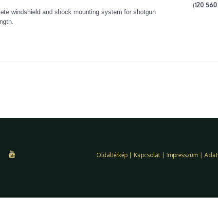
(
120 560 
lete windshield and shock mounting system for shotgun
ngth.
Oldaltérkép
|
Kapcsolat
|
Impresszum
|
Adat