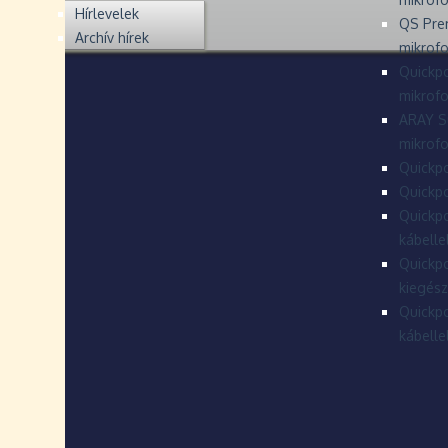
Hírlevelek
QS Pre
Archív hírek
mikrof
Quickpo
mikrof
ARAY S
mikrofo
Quickpo
Quickpo
Quickpo
kábelle
Quickpo
kiegész
Quickpo
kábelle