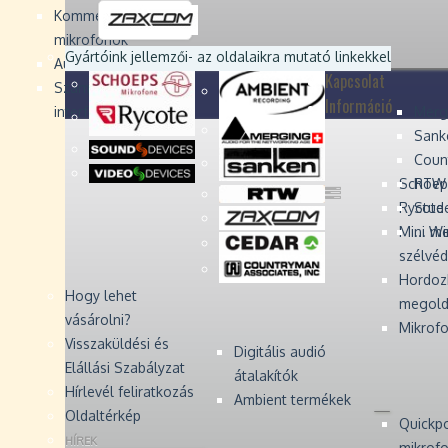
Devices
Devices
Devices
Devices
Kommentátor-
mikrofonok
Zaxcom
Zaxcom
Gyártóink jellemzői
- az oldalaikra mutató linkekkel
Audio Monitors
Kapcsolat
Számítógépes audió
Információ
interfész
Merg
Sank
Coun
Schoep
RTW 
Rycote 
Stude
Mini W
... m
szélvé
Hordoz
Hogy lehet
megold
vásárolni?
Mikrofo
Visszaküldési és
Digitális audió
Elállási Szabályzat
átalakítók
Hírlevél feliratkozás
Ambient termékek
Oldaltérkép
Quickp
HÍREK
mikrof