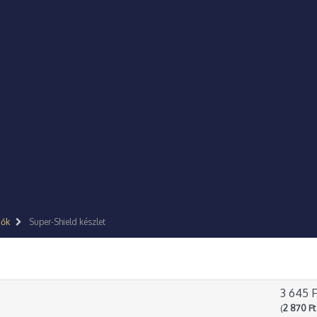
dők
Super-Shield készlet
3 645 F
(
2 870 Ft