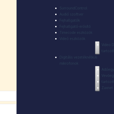
SurroundControl
Audió szoftver
Fejhallgatók
Fejhallgató-erősítő
Timecode eszközök
Videó eszközök
Video D
tartozé
Digitális vezetéknélküli
mikrofonok
Adóegy
Vevőeg
tartozé
Zaxnet 