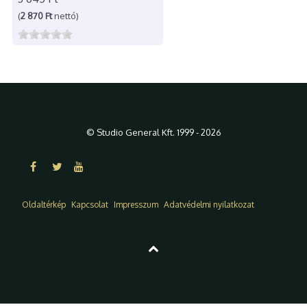
(
2 870 Ft
nettó)
© Studio General Kft. 1999 - 2026
Oldaltérkép
Kapcsolat
Impresszum
Adatvédelmi nyilatkozat