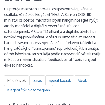
Csiptetős mikrofon 1.8m-es, csupaszolt végű kábellel,
csatlakozó nélkül, kiegészítőkkel. A Sanken COS-11D
miniatűr csiptetős mikrofon olyan hangminőséget nyújt,
amely megfelel a digitális vezetéknélküli adók
sztenderjeinek. A COS-11D elhárítja a digitális átvitelhez
kötődő zaj-problémákat, ezáltal is biztosítja az eredeti
hangjel zavarmentességét. A széles frekvenciaátvitel a
hang valósághű, "transzparens" reprodukcióját biztosítja,
gömb iránykarakterisztikája pedig nagyvonalú vételt nyújt,
miközben minimalizálja a feedback és off-axis irányból
érkező hangokat.
Fő előnyök
Leírás
Specifikációk
Ábrák
Kiegészítők a csomagban
Kiküszöböli a digitális portok RFI zavarát