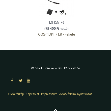
121 158 Ft
(
95 400 Ft
nettó)
COS-11DPT / 1.8 - Fekete
© Studio General Kft. 1999 - 2026
Oldaltérkép
Kapcsolat
Impresszum
Adatvédelmi nyilatkozat