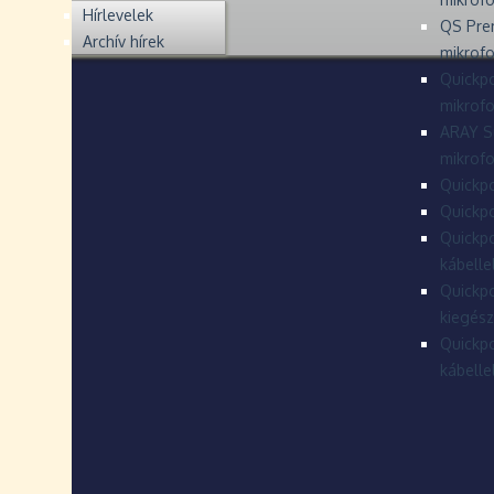
Hírlevelek
QS Pre
Archív hírek
mikrof
Quickpo
mikrof
ARAY S
mikrofo
Quickpo
Quickpo
Quickpo
kábelle
Quickpo
kiegész
Quickpo
kábelle