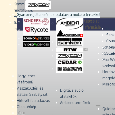
Devices
Devices
Devices
Devices
Kommentátor-
mikrofonok
Zaxcom
Zaxcom
Gyártóink jellemzői
- az oldalaikra mutató linkekkel
Audio Monitors
Kapcsolat
Számítógépes audió
Információ
interfész
Merg
Sank
Coun
Schoep
RTW 
Rycote 
Stude
Mini W
... m
szélvé
Hordoz
Hogy lehet
megold
vásárolni?
Mikrofo
Visszaküldési és
Digitális audió
Elállási Szabályzat
átalakítók
Hírlevél feliratkozás
Ambient termékek
Oldaltérkép
Quickp
HÍREK
mikrof