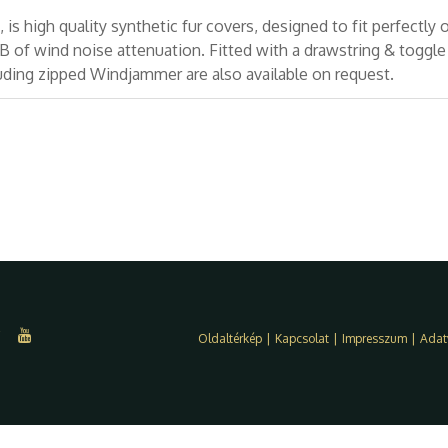
s high quality synthetic fur covers, designed to fit perfectly 
B of wind noise attenuation. Fitted with a drawstring & toggle
luding zipped Windjammer are also available on request.
Oldaltérkép
|
Kapcsolat
|
Impresszum
|
Adat