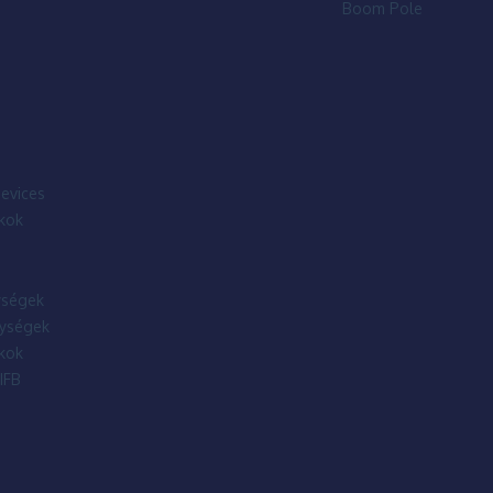
Boom Pole
evices
kok
ségek
ységek
kok
IFB