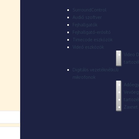
SurroundControl
Audió szoftver
Fejhallgatók
Fejhallgató-erősítő
Timecode eszközök
Videó eszközök
Video D
tartozé
Digitális vezetéknélküli
mikrofonok
Adóegy
Vevőeg
tartozé
Zaxnet 