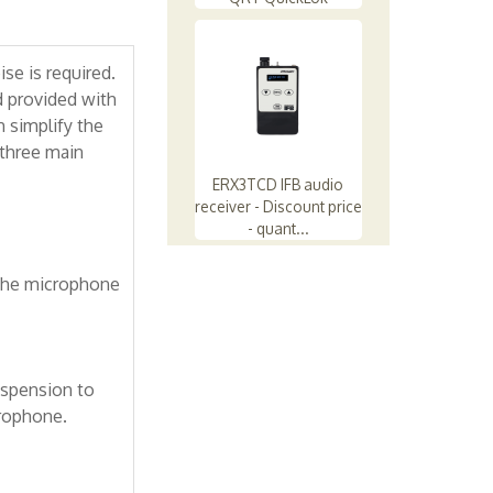
se is required.
 provided with
 simplify the
 three main
ERX3TCD IFB audio
receiver - Discount price
- quant...
 the microphone
uspension to
crophone.