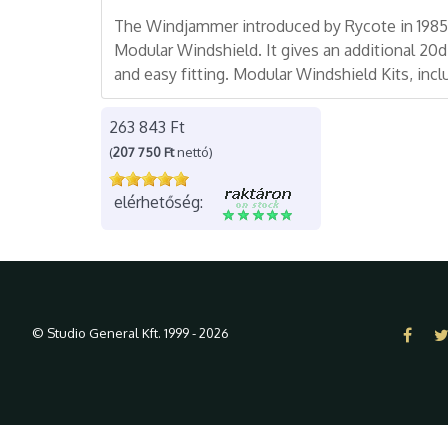
The Windjammer introduced by Rycote in 1985, i
Modular Windshield. It gives an additional 20d
and easy fitting. Modular Windshield Kits, inc
263 843 Ft
(
207 750 Ft
nettó)
elérhetőség:
© Studio General Kft. 1999 - 2026