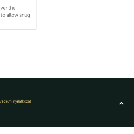
over the
 to allow snug
védelmi nyilatkozat