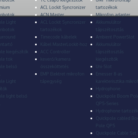
mium
ACL Lockit Syncronizer
tartozékok
onbotok
ACN Master
Mikrofon adapter
le Light
ACL Lockit Syncronizer
Akkumulátor
onbotok
tartozékok
tápszétosztás
urround
Timecode kábelek
Ambient PowerSlot
ntartó
Kábel MasterLockit-hoz
Akkumulátor
le kiegészítők
ACC Controller
tápszétosztás
le tok
keverő/kamera
kiegészítők
le belső
összeköttetés
Uni-Slot
l
EMP Elektret mikrofon
Emesser 8-as
le Light
tápegység
karekterisztika mikro
ítők
Hydrophone
le light belső
Quickpole Boom Pol
l
QP5-Series
Hydrophone tartozé
Quickpole cabled B
Pole QP5
Quickpole Cable Set 