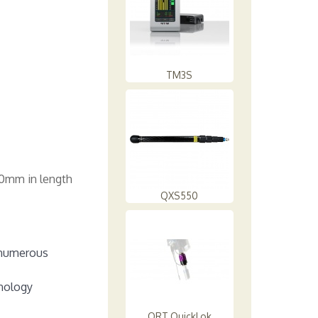
TM3S
60mm in length
QXS550
r numerous
hnology
QRT QuickLok