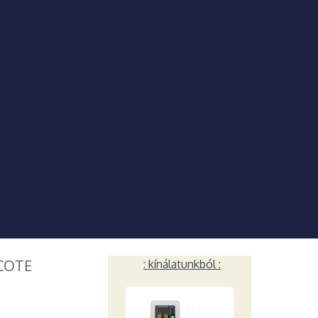
COTE
: kínálatunkból :