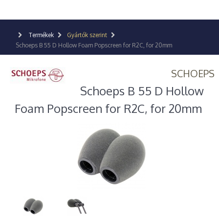
Termékek
Gyártók szerint
Schoeps B 55 D Hollow Foam Popscreen for R2C, for 20mm
SCHOEPS
Schoeps B 55 D Hollow
Foam Popscreen for R2C, for 20mm