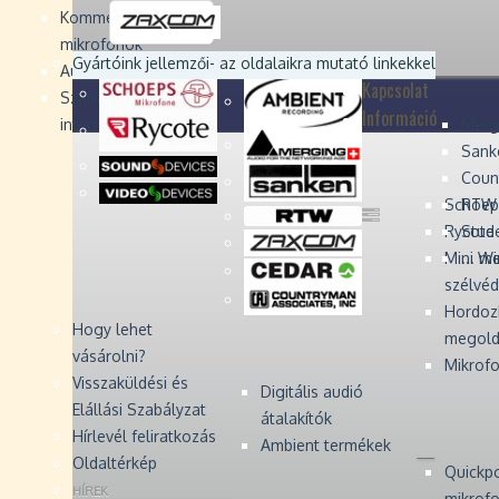
Devices
Devices
Devices
Devices
Kommentátor-
mikrofonok
Zaxcom
Zaxcom
Gyártóink jellemzői
- az oldalaikra mutató linkekkel
Audio Monitors
Kapcsolat
Számítógépes audió
Információ
interfész
Merg
Sank
Coun
Schoep
RTW 
Rycote 
Stude
Mini W
... m
szélvé
Hordoz
Hogy lehet
megold
vásárolni?
Mikrofo
Visszaküldési és
Digitális audió
Elállási Szabályzat
átalakítók
Hírlevél feliratkozás
Ambient termékek
Oldaltérkép
Quickp
HÍREK
mikrof