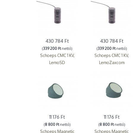
430 784 Ft
430 784 Ft
(
339 200 Ft
nettó)
(
339 200 Ft
nettó)
Schoeps CMC 1 KV,
Schoeps CMC 1 KV,
LemoSD
LemoZaxcom
11 176 Ft
11 176 Ft
(
8 800 Ft
nettó)
(
8 800 Ft
nettó)
Schoeps Magnetic
Schoeps Magnetic