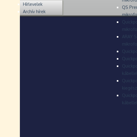
Hírlevelek
QS Pre
Archív hírek
mikrof
Quickpo
mikrof
ARAY S
mikrofo
Quickpo
Quickpo
Quickpo
kábelle
Quickpo
kiegész
Quickpo
kábelle