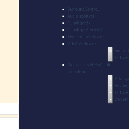
SurroundControl
Audió szoftver
Fejhallgatók
Fejhallgató-erősítő
Timecode eszközök
Videó eszközök
Video D
tartozé
Digitális vezetéknélküli
mikrofonok
Adóegy
Vevőeg
tartozé
Zaxnet 