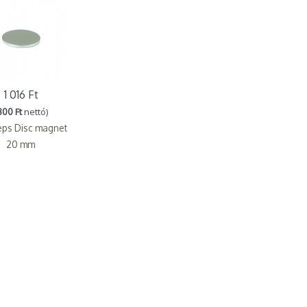
1 016 Ft
800 Ft
nettó)
ps Disc magnet
20 mm