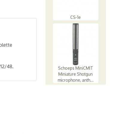
CS-1e
olette
P12/48.
Schoeps MiniCMIT
Miniature Shotgun
microphone, anth...