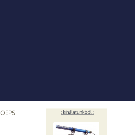
HOEPS
: kínálatunkból :