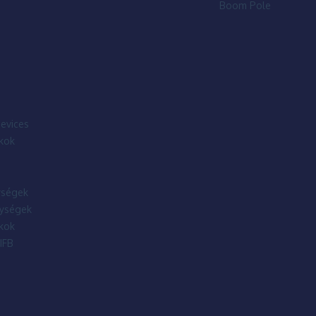
Boom Pole
evices
kok
ségek
ységek
kok
IFB