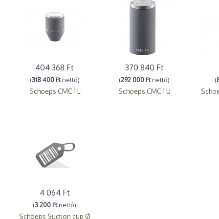
404 368 Ft
370 840 Ft
(
318 400 Ft
nettó)
(
292 000 Ft
nettó)
(
Schoeps CMC 1 L
Schoeps CMC 1 U
Schoe
4 064 Ft
(
3 200 Ft
nettó)
Schoeps Suction cup Ø