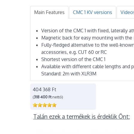
Main Features
CMC 1 KV versions
Video
Version of the CMC 1 with fixed, laterally a
Magnetic back for easy mounting with the 
Fully-fledged alternative to the well-know
accessories, e.g. CUT 60 or RC
Shortest version of the CMC 1
Available with different cable lengths and 
Standard: 2m with XLR3M
404 368 Ft
(
318 400 Ft
nettó)
Talán ezek a termékek is érdeklik Önt: