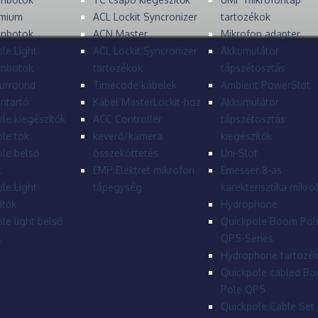
mium
ACL Lockit Syncronizer
tartozékok
onbotok
ACN Master
Mikrofon adapter
le Light
ACL Lockit Syncronizer
Akkumulátor
onbotok
tartozékok
tápszétosztás
urround
Timecode kábelek
Ambient PowerSlot
ntartó
Kábel MasterLockit-hoz
Akkumulátor
le kiegészítők
ACC Controller
tápszétosztás
le tok
keverő/kamera
kiegészítők
le belső
összeköttetés
Uni-Slot
l
EMP Elektret mikrofon
Emesser 8-as
le Light
tápegység
karekterisztika mikro
ítők
Hydrophone
le light belső
Quickpole Boom Pol
l
QP5-Series
Hydrophone tartozé
Quickpole cabled B
Pole QP5
Quickpole Cable Set 