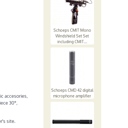
Schoeps CMIT Mono
Windshield Set Set
including CMIT...
Schoeps CMD 42 digital
ic accesories,
microphone amplifier
iece 30°,
's site.