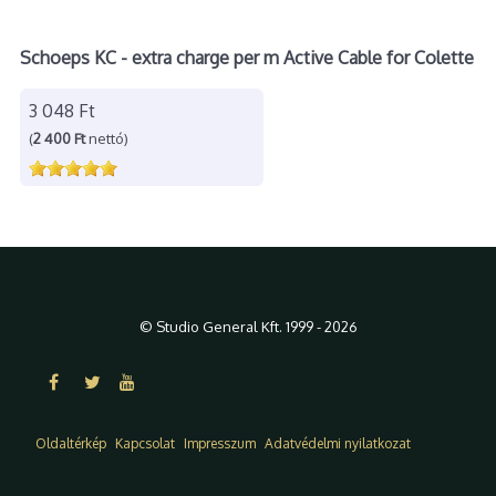
Schoeps KC - extra charge per m Active Cable for Colette
3 048 Ft
(
2 400 Ft
nettó)
© Studio General Kft. 1999 - 2026
Oldaltérkép
Kapcsolat
Impresszum
Adatvédelmi nyilatkozat