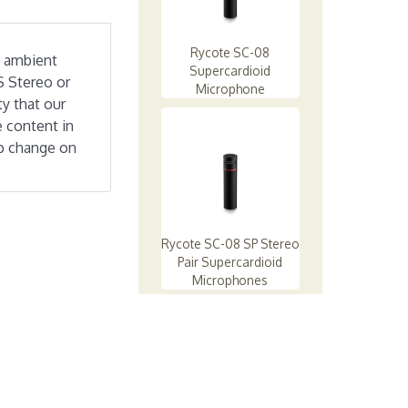
Rycote SC-08
d ambient
Supercardioid
S Stereo or
Microphone
ty that our
 content in
up change on
Rycote SC-08 SP Stereo
Pair Supercardioid
Microphones