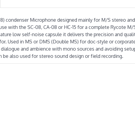
of 8) condenser Microphone designed mainly for M/S stereo an
or use with the SC-08, CA-08 or HC-15 for a complete Rycote M/
ure low self-noise capsule it delivers the precision and quali
r. Used in MS or DMS (Double MS) for doc-style or corporate
ick dialogue and ambience with mono sources and avoiding set
 be also used for stereo sound design or field recording.