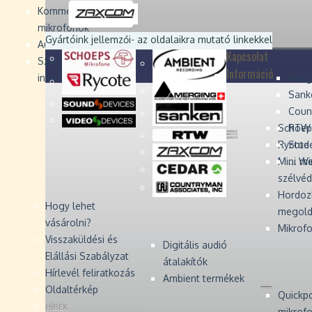
Devices
Devices
Devices
Devices
Kommentátor-
mikrofonok
Zaxcom
Zaxcom
Gyártóink jellemzői
- az oldalaikra mutató linkekkel
Audio Monitors
Kapcsolat
Számítógépes audió
Információ
interfész
Merg
Sank
Coun
Schoep
RTW 
Rycote 
Stude
Mini W
... m
szélvé
Hordoz
Hogy lehet
megold
vásárolni?
Mikrofo
Visszaküldési és
Digitális audió
Elállási Szabályzat
átalakítók
Hírlevél feliratkozás
Ambient termékek
Oldaltérkép
Quickp
HÍREK
mikrof