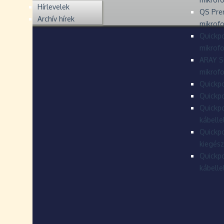
Hírlevelek
QS Pre
Archív hírek
mikrof
Quickpo
mikrof
ARAY S
mikrofo
Quickpo
Quickpo
Quickpo
kábelle
Quickpo
kiegész
Quickpo
kábelle