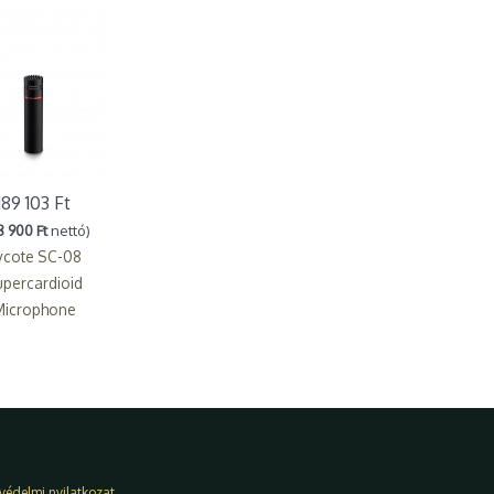
189 103 Ft
8 900 Ft
nettó)
ycote SC-08
percardioid
Microphone
védelmi nyilatkozat