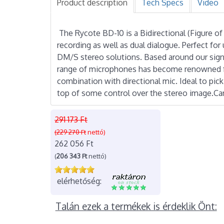
Product description
Tech Specs
Video
The Rycote BD-10 is a Bidirectional (Figure 
recording as well as dual dialogue. Perfect f
DM/S stereo solutions. Based around our signat
range of microphones has become renowned fo
combination with directional mic. Ideal to p
top of some control over the stereo image.Can
291 173 Ft
(229 270 Ft
nettó)
262 056 Ft
(
206 343 Ft
nettó)
elérhetőség:
Talán ezek a termékek is érdeklik Önt: