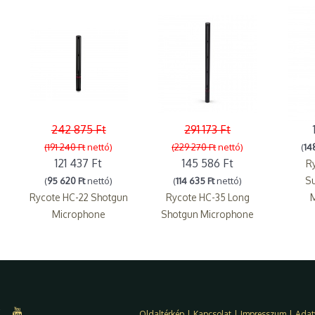
242 875 Ft
291 173 Ft
(191 240 Ft
nettó)
(229 270 Ft
nettó)
(
14
121 437 Ft
145 586 Ft
R
(
95 620 Ft
nettó)
(
114 635 Ft
nettó)
Su
Rycote HC-22 Shotgun
Rycote HC-35 Long
Microphone
Shotgun Microphone
Oldaltérkép
|
Kapcsolat
|
Impresszum
|
Adat