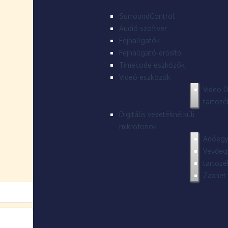
SurroundControl
Audió szoftver
Fejhallgatók
Fejhallgató-erősítő
Timecode eszközök
Videó eszközök
Video D
tartozé
Digitális vezetéknélküli
mikrofonok
Adóegy
Vevőeg
tartozé
Zaxnet 