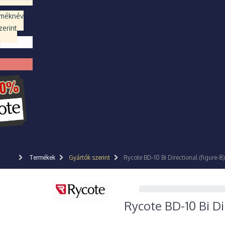
rméknév
erint
k
Termékek
Gyártók szerint
Rycote BD-10 Bi Directional (figure-
Rycote BD-10 Bi Di