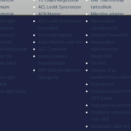
mium
ACL Lockit Syncronizer
tartozékok
onbotok
ACN Master
Mikrofon adapter
le Light
ACL Lockit Syncronizer
Akkumulátor
onbotok
tartozékok
tápszétosztás
urround
Timecode kábelek
Ambient PowerSlot
ntartó
Kábel MasterLockit-hoz
Akkumulátor
le kiegészítők
ACC Controller
tápszétosztás
le tok
keverő/kamera
kiegészítők
le belső
összeköttetés
Uni-Slot
l
EMP Elektret mikrofon
Emesser 8-as
le Light
tápegység
karekterisztika mikro
ítők
Hydrophone
le light belső
Quickpole Boom Pol
l
QP5-Series
Hydrophone tartozé
Quickpole cabled B
Pole QP5
Quickpole Cable Set 