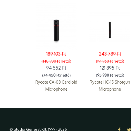
189 103 Ft
243 789 Ft
(148 900 Ft
nettó)
(191 960 Ft
nettó)
94 552 Ft
121 895 Ft
(
74 450 Ft
nettó)
(
95 980 Ft
nettó)
Rycote CA-08 Cardioid
Rycote HC-15 Shotgun
Microphone
Microphone
© Studio General Kft. 1999 - 2026