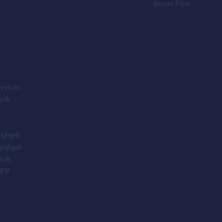
Boom Pole
evices
kok
ségek
ységek
kok
IFB