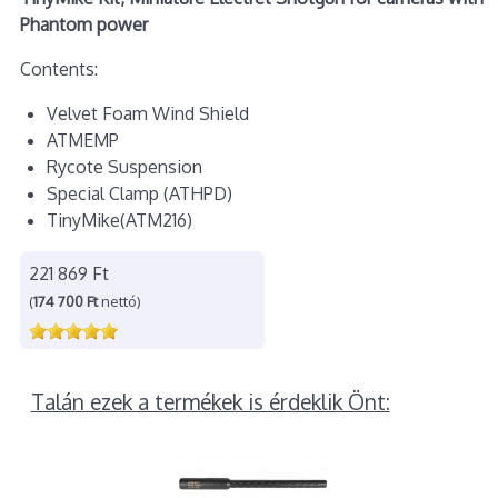
Phantom power
Contents:
Velvet Foam Wind Shield
ATMEMP
Rycote Suspension
Special Clamp (ATHPD)
TinyMike(ATM216)
221 869 Ft
(
174 700 Ft
nettó)
Talán ezek a termékek is érdeklik Önt: