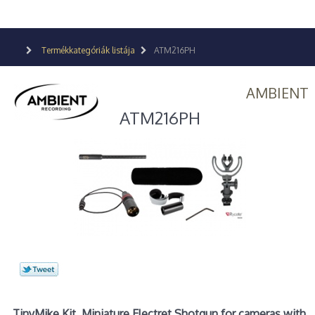
Termékkategóriák listája
ATM216PH
AMBIENT
ATM216PH
TinyMike Kit, Miniature Electret Shotgun for cameras with