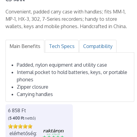
Convenient, padded carry case with handles; fits MM-1,
MP-1, HX-3, 302, 7-Series recorders; handy to store
wallets, keys and mobile phones. Handcrafted in China.
Main Benefits
Tech Specs
Compatibility
Padded, nylon equipment and utility case
Internal pocket to hold batteries, keys, or portable
phones
Zipper closure
Carrying handles
6 858 Ft
(
5 400 Ft
nettó)
elérhetőség: