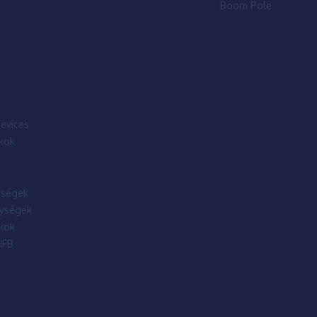
Boom Pole
evices
kok
ségek
ységek
kok
IFB