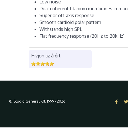
Low noise
Dual coherent titanium membranes immune 
Superior off-axis response
Smooth cardioid polar pattern
Withstands high SPL
Flat frequency response (20Hz to 20kHz)
Hívjon az árért
© Studio General Kft. 1999 - 2026