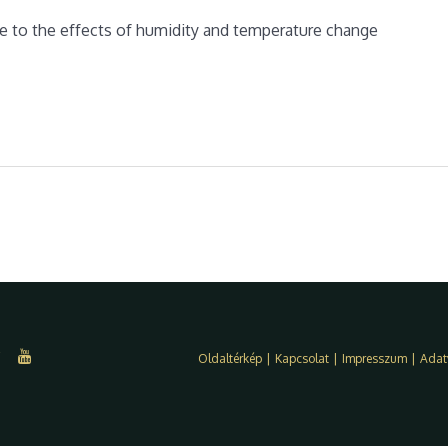
to the effects of humidity and temperature change
Oldaltérkép
|
Kapcsolat
|
Impresszum
|
Adat