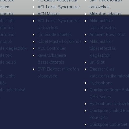
mium
ACL Lockit Syncronizer
tartozékok
onbotok
ACN Master
Mikrofon adapter
le Light
ACL Lockit Syncronizer
Akkumulátor
onbotok
tartozékok
tápszétosztás
urround
Timecode kábelek
Ambient PowerSlot
ntartó
Kábel MasterLockit-hoz
Akkumulátor
le kiegészítők
ACC Controller
tápszétosztás
le tok
keverő/kamera
kiegészítők
le belső
összeköttetés
Uni-Slot
l
EMP Elektret mikrofon
Emesser 8-as
le Light
tápegység
karekterisztika mikro
ítők
Hydrophone
le light belső
Quickpole Boom Pol
l
QP5-Series
Hydrophone tartozé
Quickpole cabled B
Pole QP5
Quickpole Cable Set 