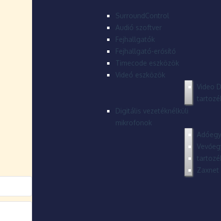
SurroundControl
Audió szoftver
Fejhallgatók
Fejhallgató-erősítő
Timecode eszközök
Videó eszközök
Video D
tartozé
Digitális vezetéknélküli
mikrofonok
Adóegy
Vevőeg
tartozé
Zaxnet 