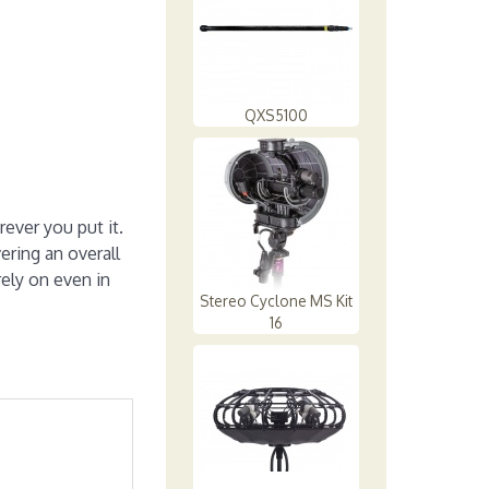
QXS5100
ever you put it.
ering an overall
rely on even in
Stereo Cyclone MS Kit
16