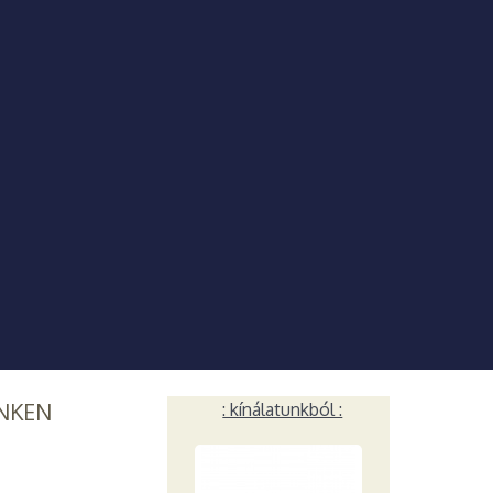
NKEN
: kínálatunkból :