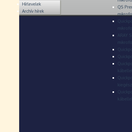
Hírlevelek
QS Pre
Archív hírek
mikrof
Quickpo
mikrof
ARAY S
mikrofo
Quickpo
Quickpo
Quickpo
kábelle
Quickpo
kiegész
Quickpo
kábelle