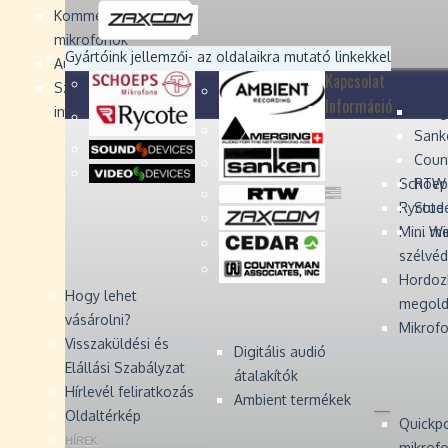
Devices
Devices
Devices
Devices
Kommentátor-
mikrofonok
Zaxcom
Zaxcom
Gyártóink jellemzői
- az oldalaikra mutató linkekkel
Audio Monitors
Kapcsolat
Számítógépes audió
Információ
interfész
Merg
Sank
Coun
Schoep
RTW 
Rycote 
Stude
Mini W
... m
szélvé
Hordoz
Hogy lehet
megold
vásárolni?
Mikrofo
Visszaküldési és
Digitális audió
Elállási Szabályzat
átalakítók
Hírlevél feliratkozás
Ambient termékek
Oldaltérkép
Quickp
HÍREK
mikrof