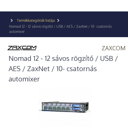
Termékkategóriák listája
Nomad 12 - 12 sávos rögzítő / USB / AES / ZaxNet / 10- csatornás
automixer
ZAXCOM
Nomad 12 - 12 sávos rögzítő / USB /
AES / ZaxNet / 10- csatornás
automixer