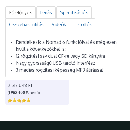
Fő előnyök
Leírás
Specifikációk
Összehasonlítás
Videók
Letöltés
Rendelkezik a Nomad 6 funkcióival és még ezen
kívül a következőkkel is:
12 rögzítési sáv dual CF-re vagy SD kártyára
Nagy gyorsaságú USB tároló interfész
3 mediás rögzítési képesség MP3 átírással
2 517 648 Ft
(
1 982 400 Ft
nettó)