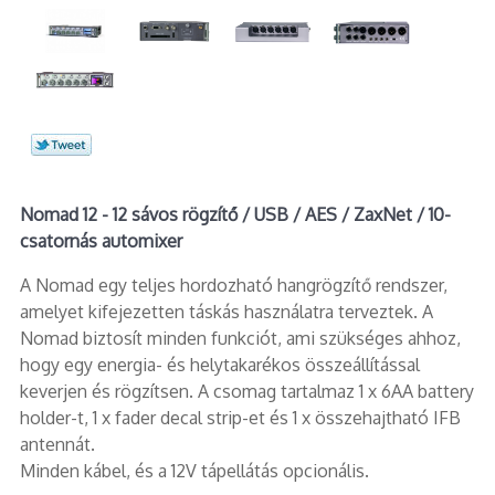
Nomad 12 - 12 sávos rögzítő / USB / AES / ZaxNet / 10-
csatornás automixer
A Nomad egy teljes hordozható hangrögzítő rendszer,
amelyet kifejezetten táskás használatra terveztek. A
Nomad biztosít minden funkciót, ami szükséges ahhoz,
hogy egy energia- és helytakarékos összeállítással
keverjen és rögzítsen. A csomag tartalmaz 1 x 6AA battery
holder-t, 1 x fader decal strip-et és 1 x összehajtható IFB
antennát.
Minden kábel, és a 12V tápellátás opcionális.