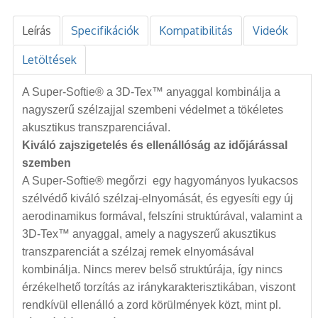
Leírás
Specifikációk
Kompatibilitás
Videók
Letöltések
A Super-Softie® a 3D-Tex™ anyaggal kombinálja a
nagyszerű szélzajjal szembeni védelmet a tökéletes
akusztikus transzparenciával.
Kiváló zajszigetelés és ellenállóság az időjárással
szemben
A Super-Softie® megőrzi egy hagyományos lyukacsos
szélvédő kiváló szélzaj-elnyomását, és egyesíti egy új
aerodinamikus formával, felszíni struktúrával, valamint a
3D-Tex™ anyaggal, amely a nagyszerű akusztikus
transzparenciát a szélzaj remek elnyomásával
kombinálja. Nincs merev belső struktúrája, így nincs
érzékelhető torzítás az iránykarakterisztikában, viszont
rendkívül ellenálló a zord körülmények közt, mint pl.