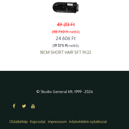
49 213 Ft
(38 750 Ft
nettó)
24 606 Ft
(
19 375 Ft
nettó)
18CM SHORT HAIR SFT 19/22
© Studio General Kft. 1999 - 2026
Oldaltérkép
Kapcsolat
Impresszum
Adatvédelmi nyilatkozat