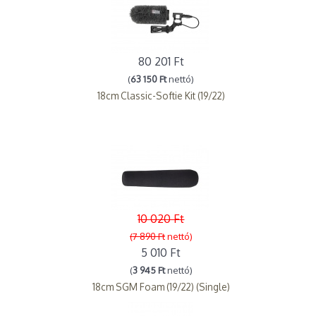
80 201 Ft
(
63 150 Ft
nettó)
18cm Classic-Softie Kit (19/22)
10 020 Ft
(7 890 Ft
nettó)
5 010 Ft
(
3 945 Ft
nettó)
18cm SGM Foam (19/22) (Single)