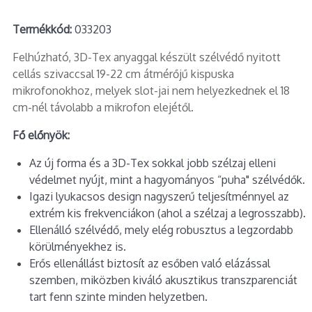
Termékkód:
033203
Felhúzható, 3D-Tex anyaggal készült szélvédő nyitott
cellás szivaccsal 19-22 cm átmérőjű kispuska
mikrofonokhoz, melyek slot-jai nem helyezkednek el 18
cm-nél távolabb a mikrofon elejétől.
Fő előnyök:
Az új forma és a 3D-Tex sokkal jobb szélzaj elleni
védelmet nyújt, mint a hagyományos “puha" szélvédők.
Igazi lyukacsos design nagyszerű teljesítménnyel az
extrém kis frekvenciákon (ahol a szélzaj a legrosszabb).
Ellenálló szélvédő, mely elég robusztus a legzordabb
körülményekhez is.
Erős ellenállást biztosít az esőben való elázással
szemben, miközben kiváló akusztikus transzparenciát
tart fenn szinte minden helyzetben.