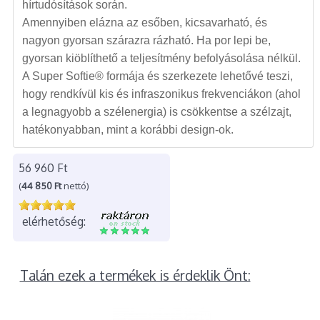
hírtudósítások során.
Amennyiben elázna az esőben, kicsavarható, és
nagyon gyorsan szárazra rázható. Ha por lepi be,
gyorsan kiöblíthető a teljesítmény befolyásolása nélkül.
A Super Softie® formája és szerkezete lehetővé teszi,
hogy rendkívül kis és infraszonikus frekvenciákon (ahol
a legnagyobb a szélenergia) is csökkentse a szélzajt,
hatékonyabban, mint a korábbi design-ok.
56 960 Ft
(
44 850 Ft
nettó)
elérhetőség:
Talán ezek a termékek is érdeklik Önt: