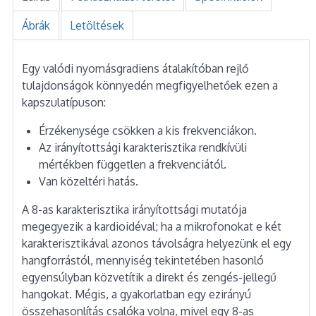
Ábrák
Letöltések
Egy valódi nyomásgradiens átalakítóban rejlő
tulajdonságok könnyedén megfigyelhetőek ezen a
kapszulatípuson:
Érzékenysége csökken a kis frekvenciákon.
Az irányítottsági karakterisztika rendkívüli
mértékben független a frekvenciától.
Van közeltéri hatás.
A 8-as karakterisztika irányítottsági mutatója
megegyezik a kardioidéval; ha a mikrofonokat e két
karakterisztikával azonos távolságra helyezünk el egy
hangforrástól, mennyiség tekintetében hasonló
egyensúlyban közvetítik a direkt és zengés-jellegű
hangokat. Mégis, a gyakorlatban egy ezirányú
összehasonlítás csalóka volna, mivel egy 8-as