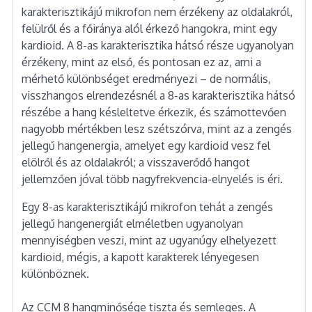
karakterisztikájú mikrofon nem érzékeny az oldalakról,
felülről és a főiránya alól érkező hangokra, mint egy
kardioid. A 8-as karakterisztika hátsó része ugyanolyan
érzékeny, mint az első, és pontosan ez az, ami a
mérhető különbséget eredményezi – de normális,
visszhangos elrendezésnél a 8-as karakterisztika hátsó
részébe a hang késleltetve érkezik, és számottevően
nagyobb mértékben lesz szétszórva, mint az a zengés
jellegű hangenergia, amelyet egy kardioid vesz fel
elölről és az oldalakról; a visszaverődő hangot
jellemzően jóval több nagyfrekvencia-elnyelés is éri.
Egy 8-as karakterisztikájú mikrofon tehát a zengés
jellegű hangenergiát elméletben ugyanolyan
mennyiségben veszi, mint az ugyanúgy elhelyezett
kardioid, mégis, a kapott karakterek lényegesen
különböznek.
Az CCM 8 hangminősége tiszta és semleges. A