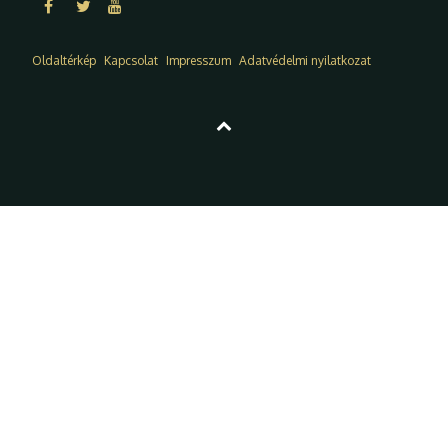
Oldaltérkép
Kapcsolat
Impresszum
Adatvédelmi nyilatkozat