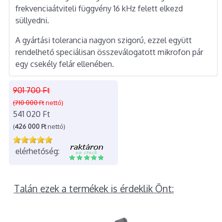
frekvenciaátviteli függvény 16 kHz felett elkezd
süllyedni.
A gyártási tolerancia nagyon szigorú, ezzel együtt
rendelhető speciálisan összeválogatott mikrofon pár
egy csekély felár ellenében.
901 700 Ft
(710 000 Ft
nettó)
541 020 Ft
(
426 000 Ft
nettó)
elérhetőség:
Talán ezek a termékek is érdeklik Önt: