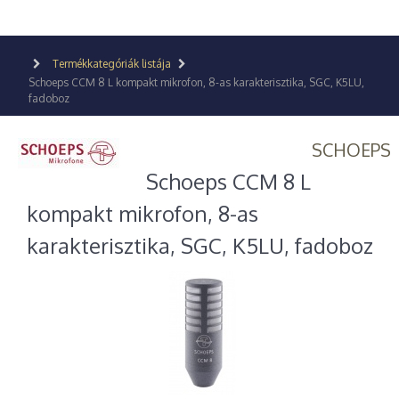
Termékkategóriák listája
Schoeps CCM 8 L kompakt mikrofon, 8-as karakterisztika, SGC, K5LU,
fadoboz
SCHOEPS
Schoeps CCM 8 L
kompakt mikrofon, 8-as
karakterisztika, SGC, K5LU, fadoboz