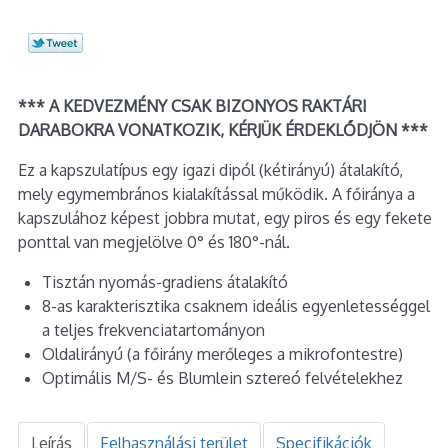
*** A KEDVEZMÉNY CSAK BIZONYOS RAKTÁRI
DARABOKRA VONATKOZIK, KÉRJÜK ÉRDEKLŐDJÖN ***
Ez a kapszulatípus egy igazi dipól (kétirányú) átalakító,
mely egymembrános kialakítással működik. A főiránya a
kapszulához képest jobbra mutat, egy piros és egy fekete
ponttal van megjelölve 0° és 180°-nál.
Tisztán nyomás-gradiens átalakító
8-as karakterisztika csaknem ideális egyenletességgel
a teljes frekvenciatartományon
Oldalirányú (a főirány merőleges a mikrofontestre)
Optimális M/S- és Blumlein sztereó felvételekhez
Leírás
Felhasználási terület
Specifikációk