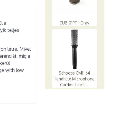
l a
CUB-01PT - Gray
ik teljes
on létre. Mivel
erenciát, míg a
kerül
age with low
Schoeps CMH 64
Handheld Microphone,
Cardioid, incl....