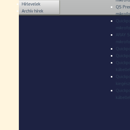
Hírlevelek
QS Pre
Archív hírek
mikrof
Quickpo
mikrof
ARAY S
mikrofo
Quickpo
Quickpo
Quickpo
kábelle
Quickpo
kiegész
Quickpo
kábelle