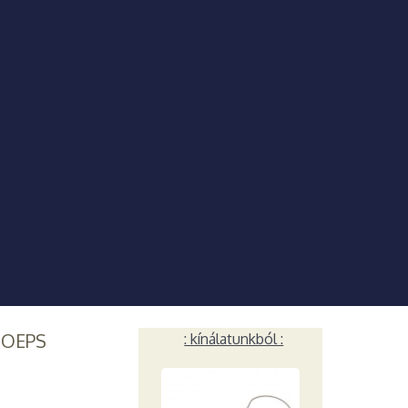
HOEPS
: kínálatunkból :