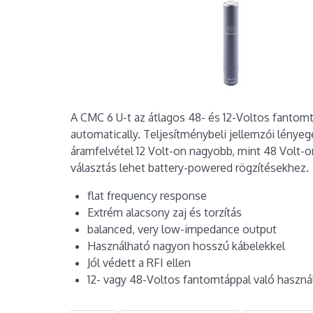
A CMC 6 U-t az átlagos 48- és 12-Voltos fantomtá
automatically. Teljesítménybeli jellemzői lény
áramfelvétel 12 Volt-on nagyobb, mint 48 Volt-o
választás lehet battery-powered rögzítésekhez.
flat frequency response
Extrém alacsony zaj és torzítás
balanced, very low-impedance output
Használható nagyon hosszú kábelekkel
Jól védett a RFI ellen
12- vagy 48-Voltos fantomtáppal való haszná