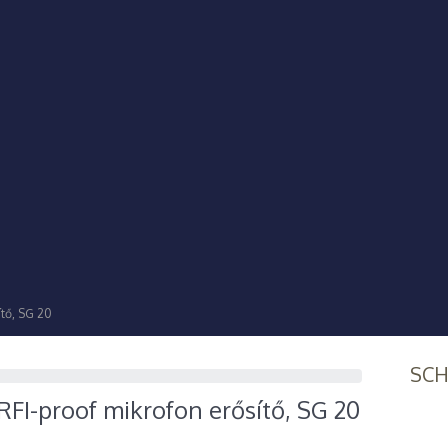
ítő, SG 20
SC
FI-proof mikrofon erősítő, SG 20