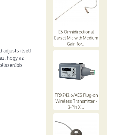
E6 Omnidirectional
Earset Mic with Medium
Gain for...
 adjusts itself
az, hogy az
célszerűbb
TRX743.6/AES Plug-on
Wireless Transmitter -
3-Pin X...