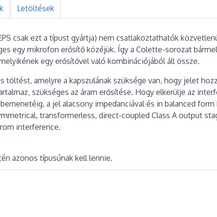
k
Letöltések
S csak ezt a típust gyártja) nem csatlakoztathatók közvetlenü
s egy mikrofon erősítő közéjük. Így a Colette-sorozat bármely
melyikének egy erősítővel való kombinációjából áll össze.
us töltést, amelyre a kapszulának szüksége van, hogy jelet hozz
rtalmaz, szükséges az áram erősítése. Hogy elkerülje az interf
ő bemenetéig, a jel alacsony impedanciával és in balanced form 
ymmetrical, transformerless, direct-coupled Class A output st
rom interference.
én azonos típusúnak kell lennie.