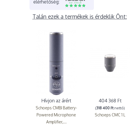
elérhetőség:
Talán ezek a termékek is érdeklik Önt:
Hívjon az árért
404 368 Ft
Schoeps CMBI Battery-
(
318 400 Ft
nettó)
Powered Microphone
Schoeps CMC 1 L
Amplifier,...