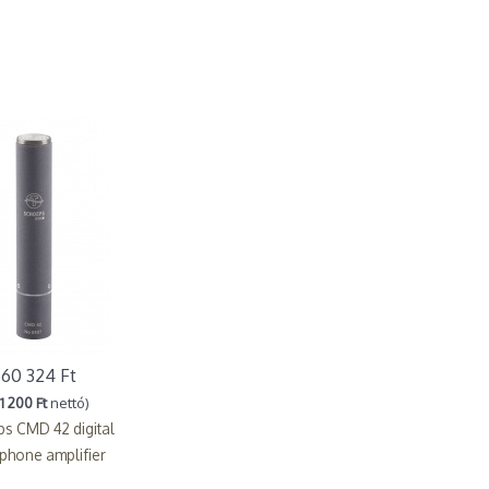
60 324 Ft
1 200 Ft
nettó)
s CMD 42 digital
phone amplifier