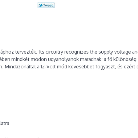
phoz tervezték. Its circuitry recognizes the supply voltage and
egében mindkét módon ugyanolyanok maradnak; a fő különbség 
n. Mindazonáltal a 12-Volt mód kevesebbet fogyaszt, és ezért 
latra