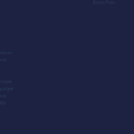
Boom Pole
evices
kok
ségek
ységek
kok
IFB