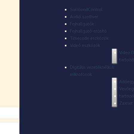
SurroundControl
Audió szoftver
Fejhallgatók
Fejhallgató-erősítő
Timecode eszközök
Videó eszközök
Video D
tartozé
Digitális vezetéknélküli
mikrofonok
Adóegy
Vevőeg
tartozé
Zaxnet 