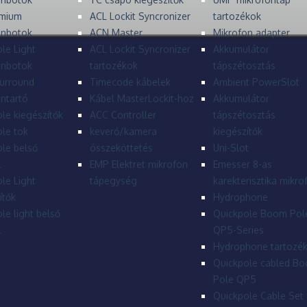
mium
ACL Lockit Syncronizer
tartozékok
onbotok
ACN Master
Mikrofon adapter
le Light
ACL Lockit Syncronizer
Akkumulátor
onbotok
tartozékok
tápszétosztás
urround
Timecode kábelek
Ambient PowerSlot
ntartó
Kábel MasterLockit-hoz
Akkumulátor
le kiegészítők
ACC Controller
tápszétosztás
le tok
keverő/kamera
kiegészítők
le belső
összeköttetés
Uni-Slot
l
EMP Elektret mikrofon
Emesser 8-as
le Light
tápegység
karekterisztika mikro
ítők
Hydrophone
le light belső
Quickpole Boom Pol
l
QP5-Series
Hydrophone tartozé
Quickpole cabled B
Pole QP5
Quickpole Cable Set 