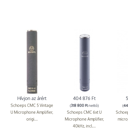
Hívjon az árért
404 876 Ft
5
Schoeps CMC 5 Vintage
(
318 800 Ft
nettó)
(
44
U Microphone Amplifier,
Schoeps CMC 6xt U
Schoep
origi...
Microphone Amplifier,
micro
40kHz, incl...