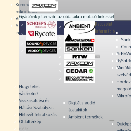
Devices
Devices
Devices
Devices
Kommentátor-
mikrofonok
Zaxcom
Zaxcom
Gyártóink jellemzői
- az oldalaikra mutató linkekkel
Audio Monitors
Kapcsolat
Számítógépes audió
Információ
interfész
Merg
Sank
Coun
Schoep
RTW 
Rycote 
Stude
Mini W
... m
szélvé
Hordoz
Hogy lehet
megold
vásárolni?
Mikrofo
Visszaküldési és
Digitális audió
Elállási Szabályzat
átalakítók
Hírlevél feliratkozás
Ambient termékek
Oldaltérkép
Quickp
HÍREK
mikrof