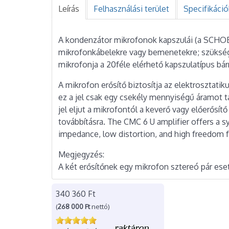
Leírás
Felhasználási terület
Specifikáció
A kondenzátor mikrofonok kapszulái (a SCHOEP
mikrofonkábelekre vagy bemenetekre; szüksége
mikrofonja a 20féle elérhető kapszulatípus bár
A mikrofon erősítő biztosítja az elektrosztatik
ez a jel csak egy csekély mennyiségű áramot ta
jel eljut a mikrofontól a keverő vagy előerősít
továbbításra. The CMC 6 U amplifier offers a s
impedance, low distortion, and high freedom f
Megjegyzés:
A két erősítőnek egy mikrofon sztereó pár eset
340 360 Ft
(
268 000 Ft
nettó)