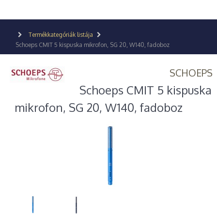
Termékkategóriák listája
Schoeps CMIT 5 kispuska mikrofon, SG 20, W140, fadoboz
SCHOEPS
Schoeps CMIT 5 kispuska
mikrofon, SG 20, W140, fadoboz