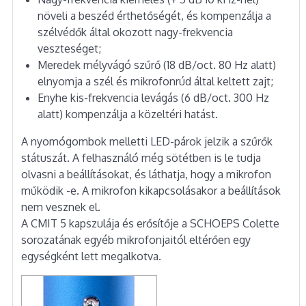
növeli a beszéd érthetőségét, és kompenzálja a
szélvédők által okozott nagy-frekvencia
veszteséget;
Meredek mélyvágó szűrő (18 dB/oct. 80 Hz alatt)
elnyomja a szél és mikrofonrúd által keltett zajt;
Enyhe kis-frekvencia levágás (6 dB/oct. 300 Hz
alatt) kompenzálja a közeltéri hatást.
A nyomógombok melletti LED-párok jelzik a szűrők
státuszát. A felhasználó még sötétben is le tudja
olvasni a beállításokat, és láthatja, hogy a mikrofon
működik -e. A mikrofon kikapcsolásakor a beállítások
nem vesznek el.
A CMIT 5 kapszulája és erősítője a SCHOEPS Colette
sorozatának egyéb mikrofonjaitól eltérően egy
egységként lett megalkotva.