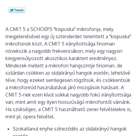
A CMIT 5 a SCHOEPS "kispuska" mikrofonja, mely
megjelenésével egy új sztenderdet teremtett a "kispuska"
mikrofonok közt. A CMIT 5 irányítottsága finoman
növekszik a nagyobb frekvenciákon, mely egy nagyon
kiegyensúlyozott akusztikus karaktert eredményez.
Mindezek mellett a mikrofon hangszintje finoman, de
szilárdan csökken az oldalirányú hangok esetén, lehetővé
téve, hogy ezeket semlegesen rögzítsük, és csökkentsük
a mikrofonrúd használatával járó mozgások hatásait. A
CMIT 5-nek ezen kívül sokkal nagyobb fokú irányítottsága
van, mint amit egy ilyen hosszúságú mikrofontól várnánk.
Ha szükséges, a CMIT 5 használható zenei felvételekre is,
mint pl. opera felvétel.
Szokatlanul enyhe színeződés az oldalirányú hangok
esetén