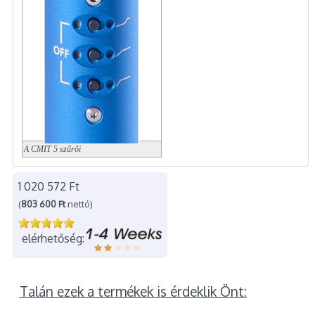
A CMIT 5 szűrői
1 020 572 Ft
(
803 600 Ft
nettó)
elérhetőség:
Talán ezek a termékek is érdeklik Önt: