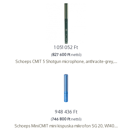
1 051 052 Ft
(
827 600 Ft
nettó)
Schoeps CMIT 5 Shotgun microphone, anthracite-grey,...
948 436 Ft
(
746 800 Ft
nettó)
Schoeps MiniCMIT mini kispuska mikrofon SG 20, W140...