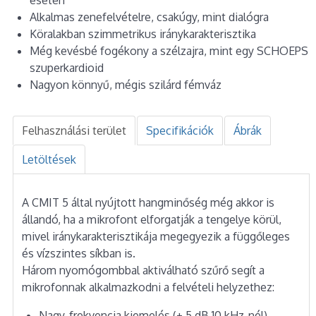
Alkalmas zenefelvételre, csakúgy, mint dialógra
Köralakban szimmetrikus iránykarakterisztika
Még kevésbé fogékony a szélzajra, mint egy SCHOEPS
szuperkardioid
Nagyon könnyű, mégis szilárd fémváz
Felhasználási terület
Specifikációk
Ábrák
Letöltések
A CMIT 5 által nyújtott hangminőség még akkor is
állandó, ha a mikrofont elforgatják a tengelye körül,
mivel iránykarakterisztikája megegyezik a függőleges
és vízszintes síkban is.
Három nyomógombbal aktiválható szűrő segít a
mikrofonnak alkalmazkodni a felvételi helyzethez:
Nagy-frekvencia kiemelés (+ 5 dB 10 kHz-nél)