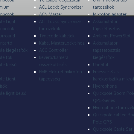
mium
ACL Lockit Syncronizer
tartozékok
onbotok
ACN Master
Mikrofon adapter
le Light
ACL Lockit Syncronizer
Akkumulátor
onbotok
tartozékok
tápszétosztás
urround
Timecode kábelek
Ambient PowerSlot
ntartó
Kábel MasterLockit-hoz
Akkumulátor
le kiegészítők
ACC Controller
tápszétosztás
le tok
keverő/kamera
kiegészítők
le belső
összeköttetés
Uni-Slot
l
EMP Elektret mikrofon
Emesser 8-as
le Light
tápegység
karekterisztika mikro
ítők
Hydrophone
le light belső
Quickpole Boom Pol
l
QP5-Series
Hydrophone tartozé
Quickpole cabled B
Pole QP5
Quickpole Cable Set 