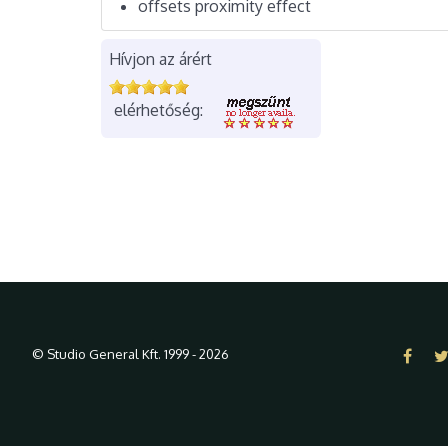
offsets proximity effect
Hívjon az árért
elérhetőség:
© Studio General Kft. 1999 - 2026