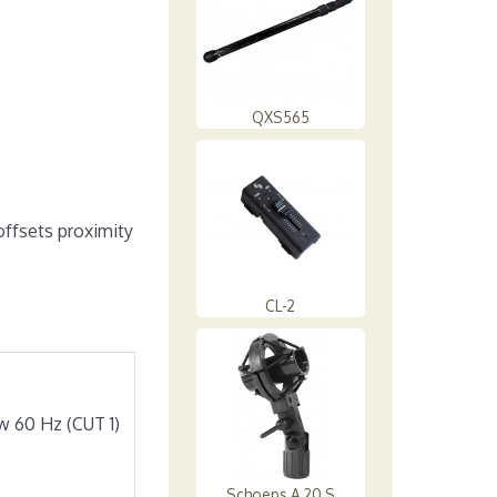
QXS565
offsets proximity
CL-2
w 60 Hz (CUT 1)
Schoeps A 20 S