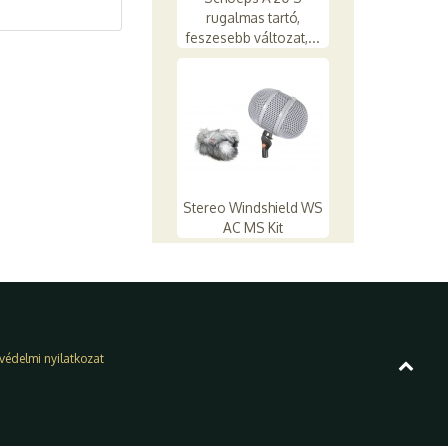
rugalmas tartó,
feszesebb változat,...
Stereo Windshield WS
AC MS Kit
védelmi nyilatkozat