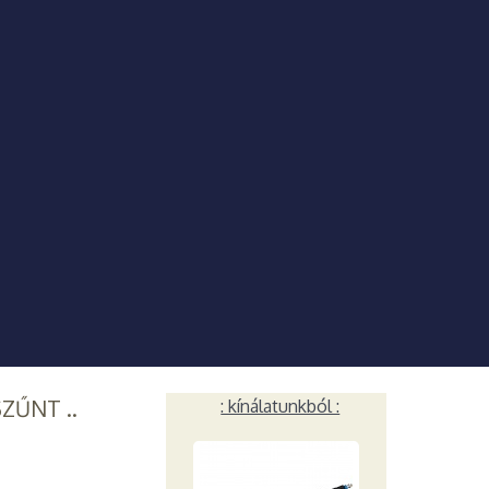
SZŰNT ..
: kínálatunkból :