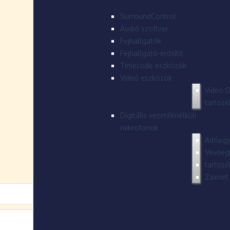
SurroundControl
Audió szoftver
Fejhallgatók
Fejhallgató-erősítő
Timecode eszközök
Videó eszközök
Video D
tartozé
Digitális vezetéknélküli
mikrofonok
Adóegy
Vevőeg
tartozé
Zaxnet 