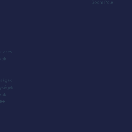
Boom Pole
evices
kok
ségek
ységek
kok
IFB