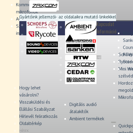
Devices
Devices
Devices
Devices
Kommentátor-
mikrofonok
Zaxcom
Zaxcom
Gyártóink jellemzői
- az oldalaikra mutató linkekkel
Audio Monitors
Kapcsolat
Számítógépes audió
Információ
interfész
Merg
Sank
Coun
Schoep
RTW 
Rycote 
Stude
Mini W
... m
szélvé
Hordoz
Hogy lehet
megold
vásárolni?
Mikrofo
Visszaküldési és
Digitális audió
Elállási Szabályzat
átalakítók
Hírlevél feliratkozás
Ambient termékek
Oldaltérkép
Quickp
HÍREK
mikrof