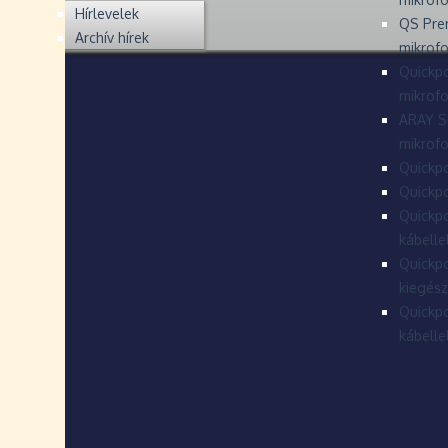
Hírlevelek
QS Pre
Archív hírek
mikrof
Quickpo
mikrof
ARAY S
mikrofo
Quickpo
Quickpo
Quickpo
kábelle
Quickpo
kiegész
Quickpo
kábelle