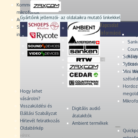
Devices
Devices
Devices
Devices
Kommentátor-
mikrofonok
Zaxcom
Zaxcom
Gyártóink jellemzői
- az oldalaikra mutató linkekkel
Audio Monitors
Kapcsolat
Számítógépes audió
Információ
interfész
Merg
Sank
Coun
Schoep
RTW 
Rycote 
Stude
Mini W
... m
szélvé
Hordoz
Hogy lehet
megold
vásárolni?
Mikrofo
Visszaküldési és
Digitális audió
Elállási Szabályzat
átalakítók
Hírlevél feliratkozás
Ambient termékek
Oldaltérkép
Quickp
HÍREK
mikrof