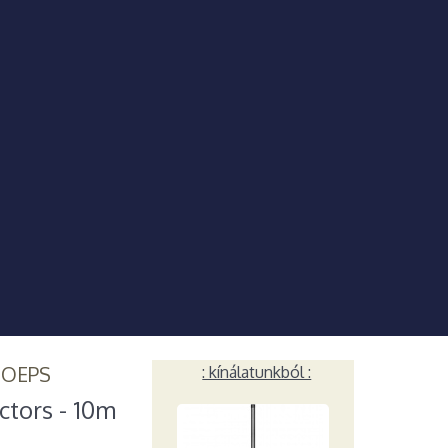
HOEPS
: kínálatunkból :
ctors - 10m