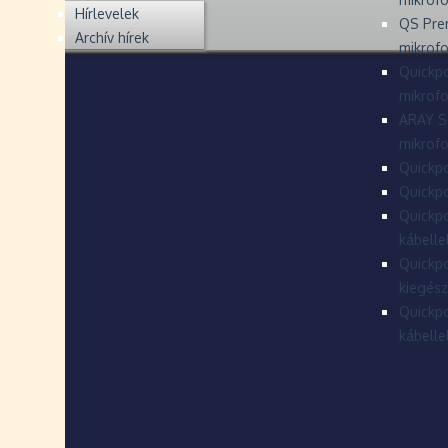
Hírlevelek
QS Pre
Archív hírek
mikrof
Quickpo
mikrof
ARAY S
mikrofo
Quickpo
Quickpo
Quickpo
kábelle
Quickpo
kiegész
Quickpo
kábelle