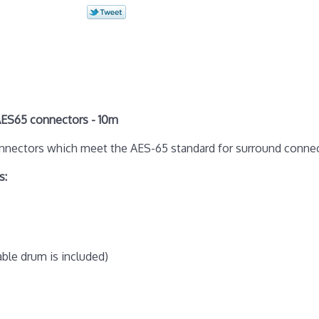
AES65 connectors - 10m
connectors which meet the AES-65 standard for surround connec
s:
able drum is included)