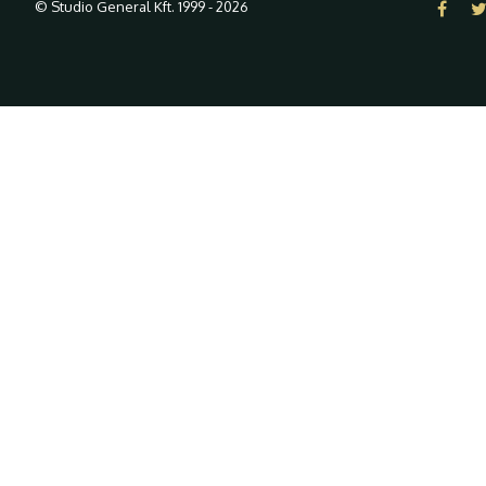
© Studio General Kft. 1999 - 2026
A weboldalon "cookie-kat" ("süti
látogatóinknak.
Honlapunk böngészésével Ön egyetért a cookie-k alkalmazás