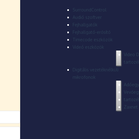
SurroundControl
Audió szoftver
Fejhallgatók
Fejhallgató-erősítő
Timecode eszközök
Videó eszközök
Video D
tartozé
Digitális vezetéknélküli
mikrofonok
Adóegy
Vevőeg
tartozé
Zaxnet 