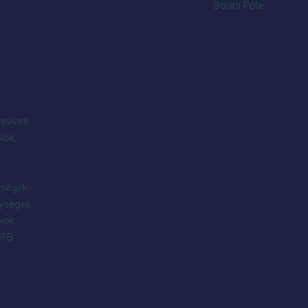
Boom Pole
evices
kok
ségek
ységek
kok
IFB