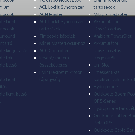
mium
ACL Lockit Syncronizer
tartozékok
onbotok
ACN Master
Mikrofon adapter
le Light
ACL Lockit Syncronizer
Akkumulátor
onbotok
tartozékok
tápszétosztás
urround
Timecode kábelek
Ambient PowerSlot
ntartó
Kábel MasterLockit-hoz
Akkumulátor
le kiegészítők
ACC Controller
tápszétosztás
le tok
keverő/kamera
kiegészítők
le belső
összeköttetés
Uni-Slot
l
EMP Elektret mikrofon
Emesser 8-as
le Light
tápegység
karekterisztika mikro
ítők
Hydrophone
le light belső
Quickpole Boom Pol
l
QP5-Series
Hydrophone tartozé
Quickpole cabled B
Pole QP5
Quickpole Cable Set 