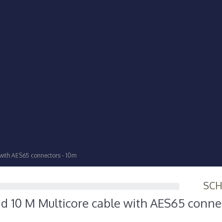
with AES65 connectors - 10m
SC
d 10 M Multicore cable with AES65 conne