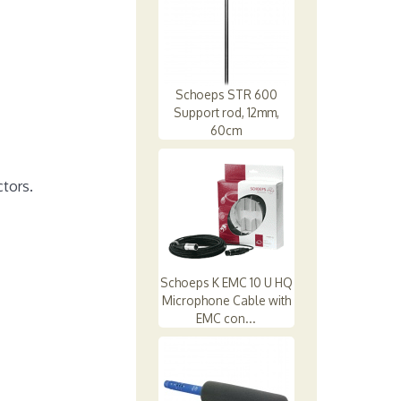
Schoeps STR 600
Support rod, 12mm,
60cm
tors.
Schoeps K EMC 10 U HQ
Microphone Cable with
EMC con...