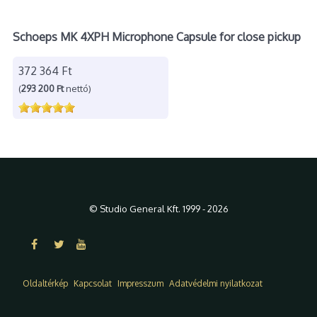
Schoeps MK 4XPH Microphone Capsule for close pickup
372 364 Ft
(
293 200 Ft
nettó)
© Studio General Kft. 1999 - 2026
Oldaltérkép
Kapcsolat
Impresszum
Adatvédelmi nyilatkozat