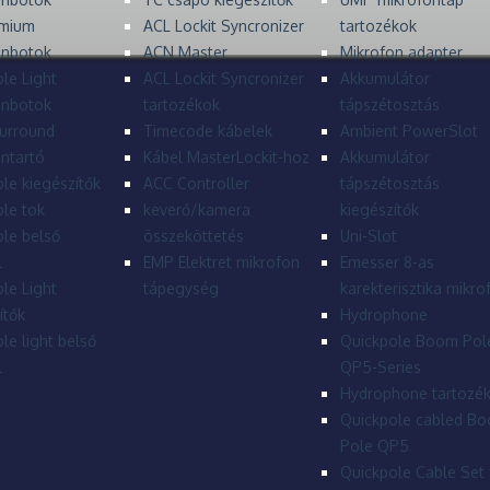
mium
ACL Lockit Syncronizer
tartozékok
onbotok
ACN Master
Mikrofon adapter
le Light
ACL Lockit Syncronizer
Akkumulátor
onbotok
tartozékok
tápszétosztás
urround
Timecode kábelek
Ambient PowerSlot
ntartó
Kábel MasterLockit-hoz
Akkumulátor
le kiegészítők
ACC Controller
tápszétosztás
le tok
keverő/kamera
kiegészítők
le belső
összeköttetés
Uni-Slot
l
EMP Elektret mikrofon
Emesser 8-as
le Light
tápegység
karekterisztika mikro
ítők
Hydrophone
le light belső
Quickpole Boom Pol
l
QP5-Series
Hydrophone tartozé
Quickpole cabled B
Pole QP5
Quickpole Cable Set 