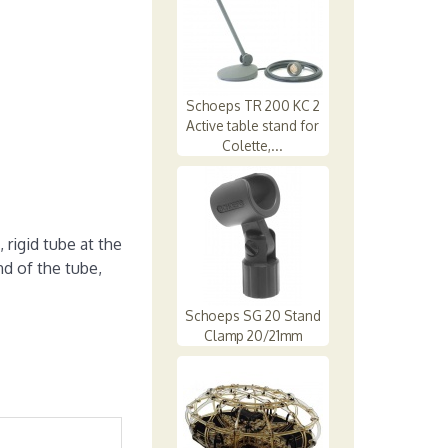
Schoeps TR 200 KC 2
Active table stand for
Colette,...
rigid tube at the
nd of the tube,
Schoeps SG 20 Stand
Clamp 20/21mm