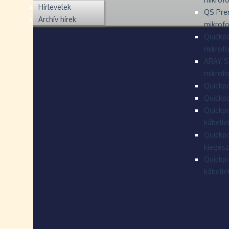
Hírlevelek
QS Pre
Archív hírek
mikrof
Quickpo
mikrof
ARAY S
mikrofo
Quickpo
Quickpo
Quickpo
kábelle
Quickpo
kiegész
Quickpo
kábelle