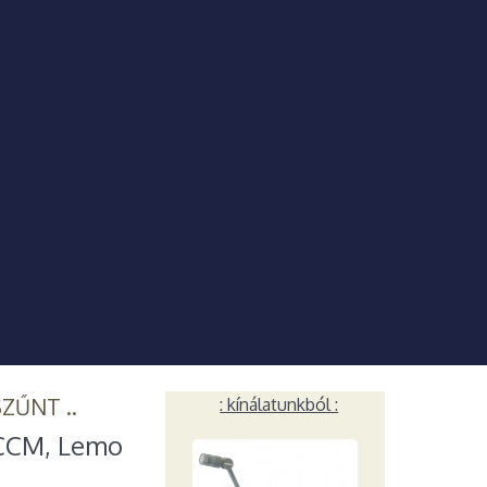
SZŰNT ..
: kínálatunkból :
 CCM, Lemo