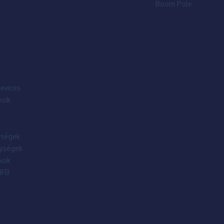
Boom Pole
evices
kok
ségek
ységek
kok
IFB