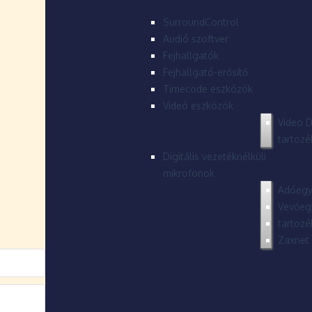
SurroundControl
Audió szoftver
Fejhallgatók
Fejhallgató-erősítő
Timecode eszközök
Videó eszközök
Video D
tartozé
Digitális vezetéknélküli
mikrofonok
Adóegy
Vevőeg
tartozé
Zaxnet 