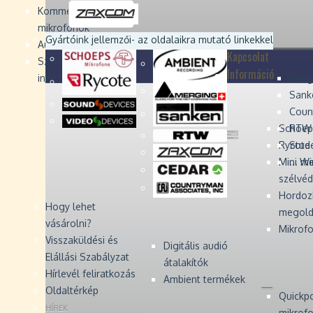
Devices
Devices
Devices
Devices
Kommentátor-
mikrofonok
Zaxcom
Zaxcom
Gyártóink jellemzői
- az oldalaikra mutató linkekkel
Audio Monitors
Kapcsolat
Számítógépes audió
Információ
interfész
Merg
Sank
Coun
Schoep
RTW 
Rycote 
Stude
Mini W
... m
szélvé
Hordoz
Hogy lehet
megold
vásárolni?
Mikrofo
Visszaküldési és
Digitális audió
Elállási Szabályzat
átalakítók
Hírlevél feliratkozás
Ambient termékek
Oldaltérkép
Quickp
HÍREK
mikrof