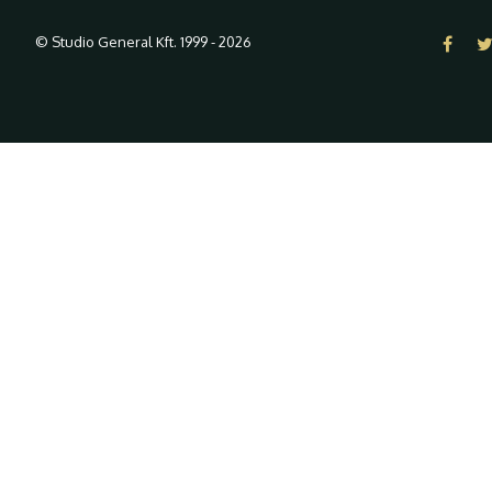
© Studio General Kft. 1999 - 2026
A weboldalon "cookie-kat" ("süti
látogatóinknak.