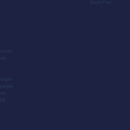
Boom Pole
evices
kok
ségek
ységek
kok
IFB