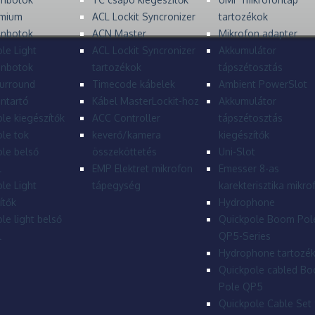
mium
ACL Lockit Syncronizer
tartozékok
onbotok
ACN Master
Mikrofon adapter
le Light
ACL Lockit Syncronizer
Akkumulátor
onbotok
tartozékok
tápszétosztás
urround
Timecode kábelek
Ambient PowerSlot
ntartó
Kábel MasterLockit-hoz
Akkumulátor
le kiegészítők
ACC Controller
tápszétosztás
le tok
keverő/kamera
kiegészítők
le belső
összeköttetés
Uni-Slot
l
EMP Elektret mikrofon
Emesser 8-as
le Light
tápegység
karekterisztika mikro
ítők
Hydrophone
le light belső
Quickpole Boom Pol
l
QP5-Series
Hydrophone tartozé
Quickpole cabled B
Pole QP5
Quickpole Cable Set 