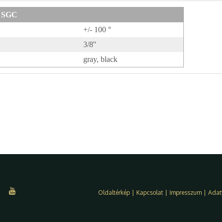
SGC
+/- 100 °
3/8''
gray, black
Oldaltérkép
|
Kapcsolat
|
Impresszum
|
Adat