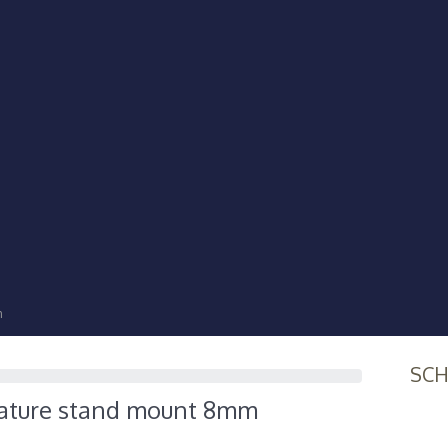
m
SC
ature stand mount 8mm