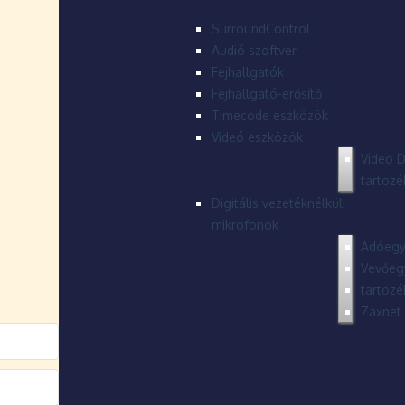
SurroundControl
Audió szoftver
Fejhallgatók
Fejhallgató-erősítő
Timecode eszközök
Videó eszközök
Video D
tartozé
Digitális vezetéknélküli
mikrofonok
Adóegy
Vevőeg
tartozé
Zaxnet 