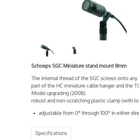
Schoeps SGC Miniature stand mount 8mm
The internal thread of the SGC screws onto any 3
part of the HC miniature cable hanger and the TC
Model upgrading (2008):
robust and non-scratching plastic clamp (with l
adjustable from 0° through 100° in either dir
Specifications