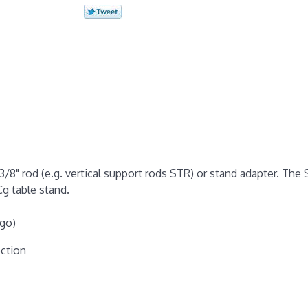
/8" rod (e.g. vertical support rods STR) or stand adapter. The S
g table stand.
ogo)
ection