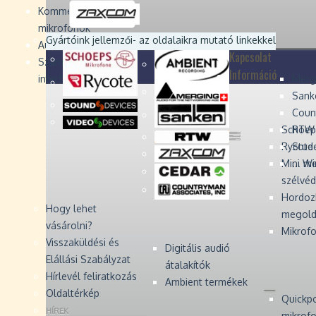
Devices
Devices
Devices
Devices
Kommentátor-
mikrofonok
Zaxcom
Zaxcom
Gyártóink jellemzői
- az oldalaikra mutató linkekkel
Audio Monitors
Kapcsolat
Számítógépes audió
Információ
interfész
Merg
Sank
Coun
Schoep
RTW 
Rycote 
Stude
Mini W
... m
szélvé
Hordoz
Hogy lehet
megold
vásárolni?
Mikrofo
Visszaküldési és
Digitális audió
Elállási Szabályzat
átalakítók
Hírlevél feliratkozás
Ambient termékek
Oldaltérkép
Quickp
HÍREK
mikrof