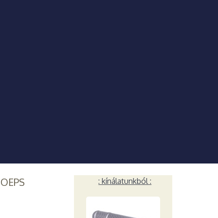
HOEPS
: kínálatunkból :