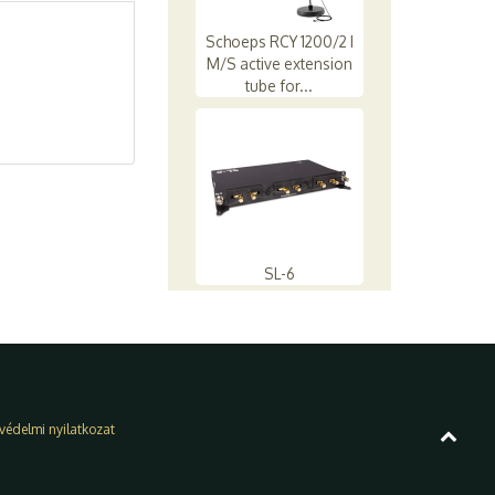
Schoeps RCY 1200/2 I
M/S active extension
tube for...
SL-6
védelmi nyilatkozat