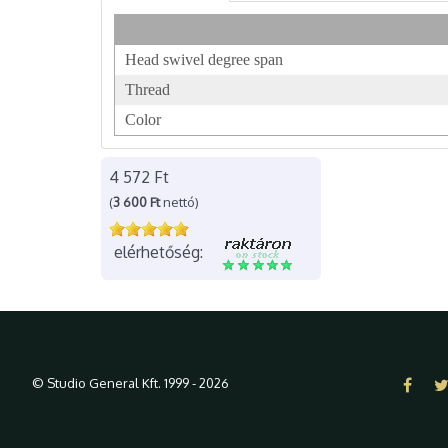
Head swivel degree span
Thread
Color
4 572 Ft
(
3 600 Ft
nettó)
elérhetőség:
© Studio General Kft. 1999 - 2026