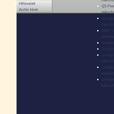
Hírlevelek
QS Pre
Archív hírek
mikrof
Quickpo
mikrof
ARAY S
mikrofo
Quickpo
Quickpo
Quickpo
kábelle
Quickpo
kiegész
Quickpo
kábelle