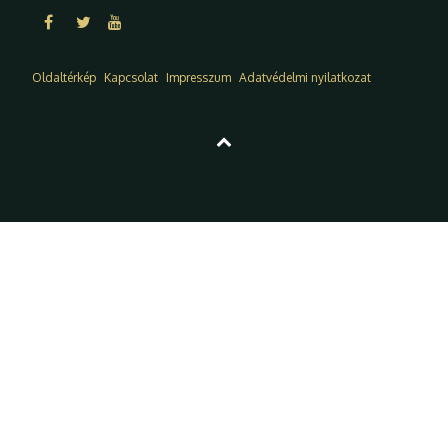
Oldaltérkép
Kapcsolat
Impresszum
Adatvédelmi nyilatkozat