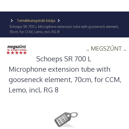
Termékkategóriák listája
Schoeps SR 700 L Microphone extension tube with gooseneck element,
70cm, for CCM, Lemo, incl. RG 8
.. MEGSZŰNT ..
Schoeps SR 700 L
Microphone extension tube with
gooseneck element, 70cm, for CCM,
Lemo, incl. RG 8