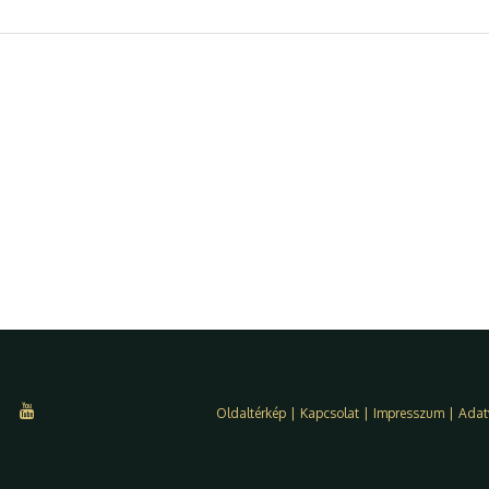
Oldaltérkép
|
Kapcsolat
|
Impresszum
|
Adat