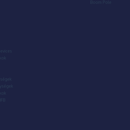
Boom Pole
evices
kok
ségek
ységek
kok
IFB