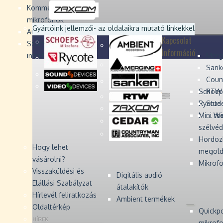
Devices
Devices
Devices
Devices
Kommentátor-
mikrofonok
Zaxcom
Zaxcom
Gyártóink jellemzői
- az oldalaikra mutató linkekkel
Audio Monitors
Kapcsolat
Számítógépes audió
Információ
interfész
Merg
Sank
Coun
Schoep
RTW 
Rycote 
Stude
Mini W
... m
szélvé
Hordoz
Hogy lehet
megold
vásárolni?
Mikrofo
Visszaküldési és
Digitális audió
Elállási Szabályzat
átalakítók
Hírlevél feliratkozás
Ambient termékek
Oldaltérkép
Quickp
HÍREK
mikrof