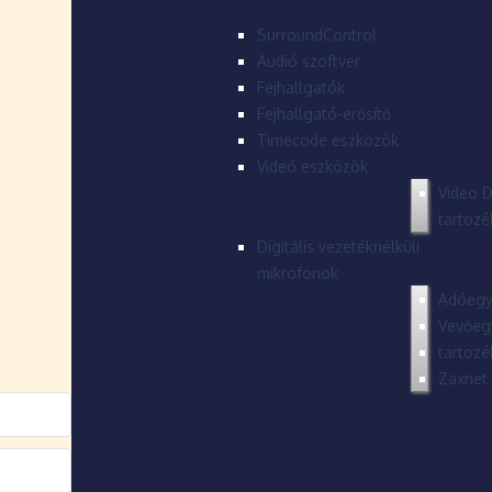
SurroundControl
Audió szoftver
Fejhallgatók
Fejhallgató-erősítő
Timecode eszközök
Videó eszközök
Video D
tartozé
Digitális vezetéknélküli
mikrofonok
Adóegy
Vevőeg
tartozé
Zaxnet 