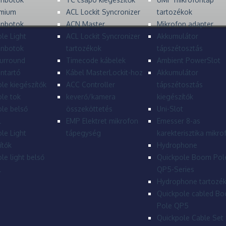
mium
ACL Lockit Syncronizer
tartozékok
onbotok
ACN Master
Mikrofon adapter
le Light
ACL Lockit Syncronizer
Akkumulátor
onbotok
tartozékok
tápszétosztás
urround
Timecode kábelek
Ambient PowerSlot
ntartó
Kábel MasterLockit-hoz
Akkumulátor
le kiegészítők
ACC Controller
tápszétosztás
le tok
keverő/kamera
kiegészítők
le belső
összeköttetés
Uni-Slot
l
EMP Elektret mikrofon
Emesser 8-as
le Light
tápegység
karekterisztika mikro
ítők
Hydrophone
le light belső
Quickpole Boom Pol
l
QP5-Series
Hydrophone tartozé
Quickpole cabled B
Pole QP5
Quickpole Cable Set 