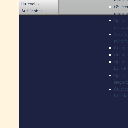
Hírlevelek
QS Pre
Archív hírek
mikrof
Quickpo
mikrof
ARAY S
mikrofo
Quickpo
Quickpo
Quickpo
kábelle
Quickpo
kiegész
Quickpo
kábelle