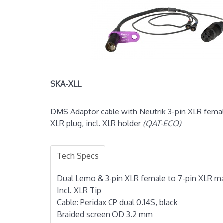
SKA-XLL
DMS Adaptor cable with Neutrik 3-pin XLR fema
XLR plug, incl. XLR holder
(QAT-ECO)
Tech Specs
Dual Lemo & 3-pin XLR female to 7-pin XLR m
Incl. XLR Tip
Cable: Peridax CP dual 0.14S, black
Braided screen OD 3.2 mm