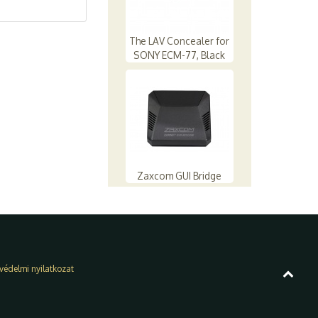
The LAV Concealer for
SONY ECM-77, Black
Zaxcom GUI Bridge
védelmi nyilatkozat