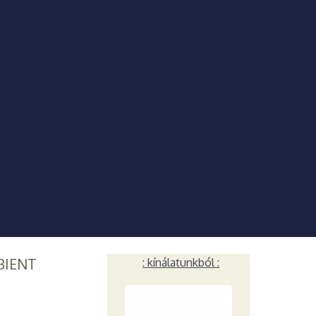
BIENT
: kínálatunkból :