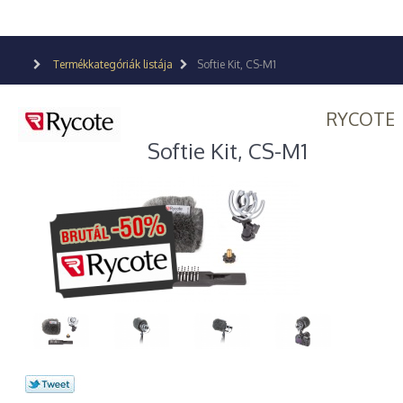
Termékkategóriák listája
Softie Kit, CS-M1
RYCOTE
Softie Kit, CS-M1