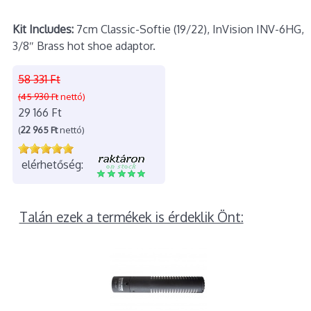
Kit Includes:
7cm Classic-Softie (19/22), InVision INV-6HG,
3/8″ Brass hot shoe adaptor.
58 331 Ft
(45 930 Ft
nettó)
29 166 Ft
(
22 965 Ft
nettó)
elérhetőség:
Talán ezek a termékek is érdeklik Önt: