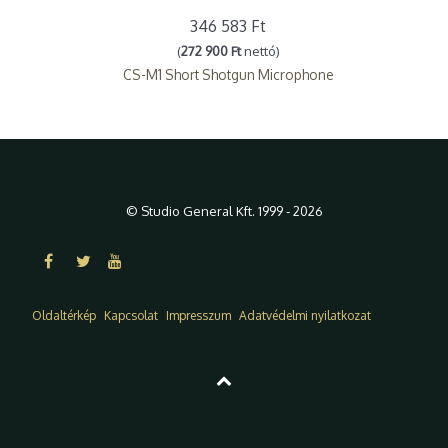
346 583 Ft
(
272 900 Ft
nettó)
CS-M1 Short Shotgun Microphone
© Studio General Kft. 1999 - 2026
Oldaltérkép
Kapcsolat
Impresszum
Adatvédelmi nyilatkozat