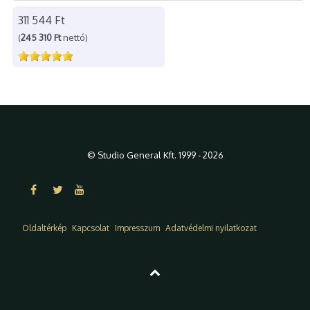
311 544 Ft
(
245 310 Ft
nettó)
© Studio General Kft. 1999 - 2026
Oldaltérkép
Kapcsolat
Impresszum
Adatvédelmi nyilatkozat