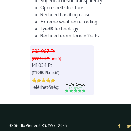
Superb acoustic transparency
Open shell structure
Reduced handling noise
Extreme weather recording
Lyre® technology
Reduced room tone effects
282 067 Ft
(222 100 Ft
nettó)
141 034 Ft
(
111 050 Ft
nettó)
elérhetőség:
© Studio General Kft. 1999 - 2026