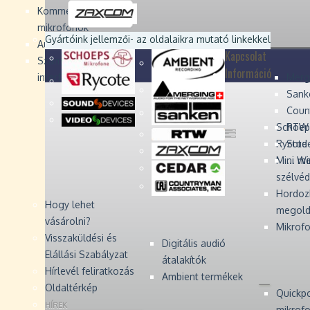
Devices
Devices
Devices
Devices
Kommentátor-
mikrofonok
Zaxcom
Zaxcom
Gyártóink jellemzői
- az oldalaikra mutató linkekkel
Audio Monitors
Kapcsolat
Számítógépes audió
Információ
interfész
Merg
Sank
Coun
Schoep
RTW 
Rycote 
Stude
Mini W
... m
szélvé
Hordoz
Hogy lehet
megold
vásárolni?
Mikrofo
Visszaküldési és
Digitális audió
Elállási Szabályzat
átalakítók
Hírlevél feliratkozás
Ambient termékek
Oldaltérkép
Quickp
HÍREK
mikrof