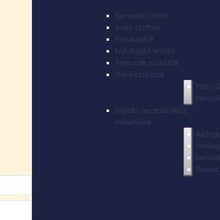
SurroundControl
Audió szoftver
Fejhallgatók
Fejhallgató-erősítő
Timecode eszközök
Videó eszközök
Video D
tartozé
Digitális vezetéknélküli
mikrofonok
Adóegy
Vevőeg
tartozé
Zaxnet 