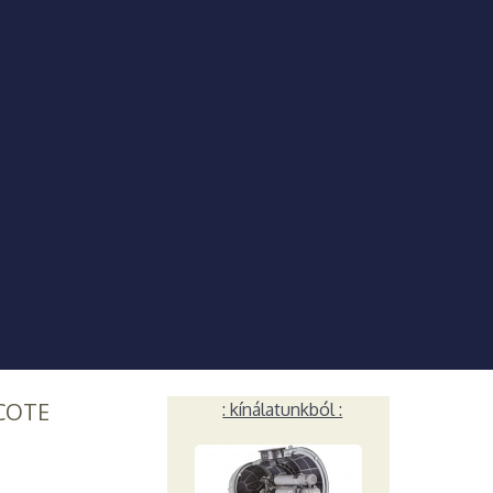
COTE
: kínálatunkból :