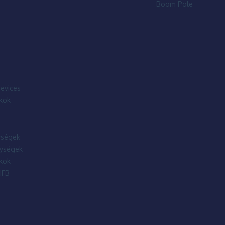
Boom Pole
evices
kok
ségek
ységek
kok
IFB