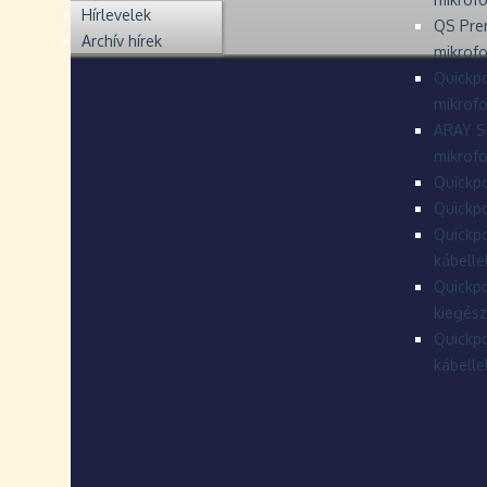
Hírlevelek
QS Pre
Archív hírek
mikrof
Quickpo
mikrof
ARAY S
mikrofo
Quickpo
Quickpo
Quickpo
kábelle
Quickpo
kiegész
Quickpo
kábelle