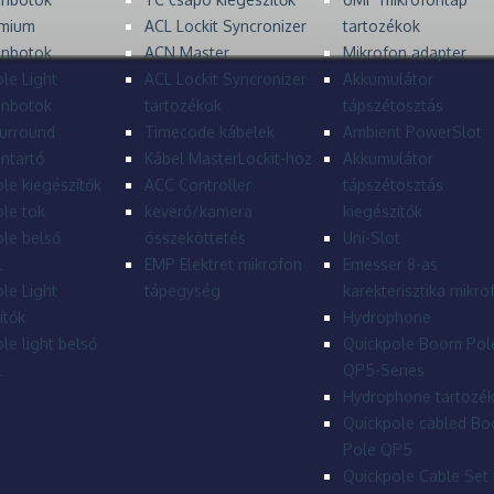
mium
ACL Lockit Syncronizer
tartozékok
onbotok
ACN Master
Mikrofon adapter
le Light
ACL Lockit Syncronizer
Akkumulátor
onbotok
tartozékok
tápszétosztás
urround
Timecode kábelek
Ambient PowerSlot
ntartó
Kábel MasterLockit-hoz
Akkumulátor
le kiegészítők
ACC Controller
tápszétosztás
le tok
keverő/kamera
kiegészítők
le belső
összeköttetés
Uni-Slot
l
EMP Elektret mikrofon
Emesser 8-as
le Light
tápegység
karekterisztika mikro
ítők
Hydrophone
le light belső
Quickpole Boom Pol
l
QP5-Series
Hydrophone tartozé
Quickpole cabled B
Pole QP5
Quickpole Cable Set 