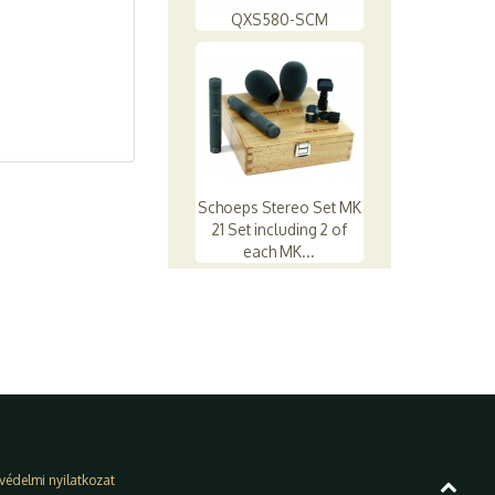
QXS580-SCM
Schoeps Stereo Set MK
21 Set including 2 of
each MK...
védelmi nyilatkozat