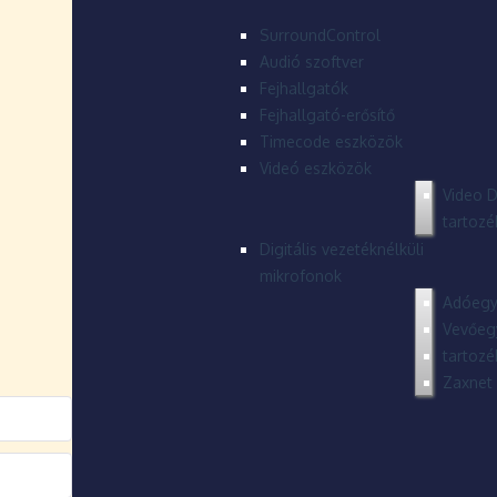
SurroundControl
Audió szoftver
Fejhallgatók
Fejhallgató-erősítő
Timecode eszközök
Videó eszközök
Video D
tartozé
Digitális vezetéknélküli
mikrofonok
Adóegy
Vevőeg
tartozé
Zaxnet 