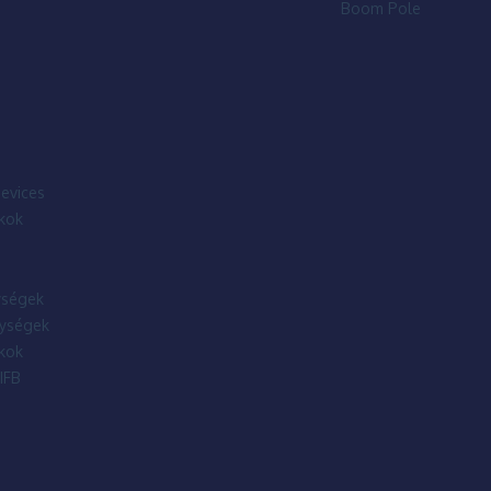
Boom Pole
evices
kok
ségek
ységek
kok
IFB