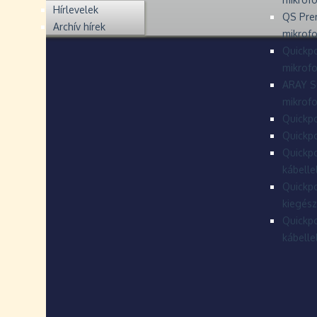
Hírlevelek
QS Pre
Archív hírek
mikrof
Quickpo
mikrof
ARAY S
mikrofo
Quickpo
Quickpo
Quickpo
kábelle
Quickpo
kiegész
Quickpo
kábelle