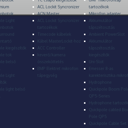
mium
ACL Lockit Syncronizer
tartozékok
onbotok
ACN Master
Mikrofon adapter
le Light
ACL Lockit Syncronizer
Akkumulátor
onbotok
tartozékok
tápszétosztás
urround
Timecode kábelek
Ambient PowerSlot
ntartó
Kábel MasterLockit-hoz
Akkumulátor
le kiegészítők
ACC Controller
tápszétosztás
le tok
keverő/kamera
kiegészítők
le belső
összeköttetés
Uni-Slot
l
EMP Elektret mikrofon
Emesser 8-as
le Light
tápegység
karekterisztika mikro
ítők
Hydrophone
le light belső
Quickpole Boom Pol
l
QP5-Series
Hydrophone tartozé
Quickpole cabled B
Pole QP5
Quickpole Cable Set 