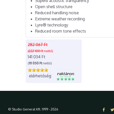
Superb acoustic transparency
Open shell structure
Reduced handling noise
Extreme weather recording
Lyre® technology
Reduced room tone effects
282 067 Ft
(222 100 Ft
nettó)
141 034 Ft
(
111 050 Ft
nettó)
elérhetőség:
© Studio General Kft. 1999 - 2026