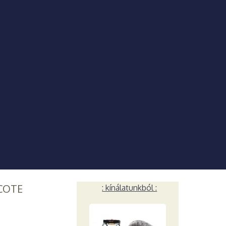
COTE
: kínálatunkból :