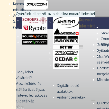
Devices
Devices
Devices
Devices
Kommentátor-
mikrofonok
Zaxcom
Zaxcom
Gyártóink jellemzői
- az oldalaikra mutató linkekkel
Audio Monitors
Kapcsolat
Számítógépes audió
Információ
interfész
Merg
Sank
Coun
Schoep
RTW 
Rycote 
Stude
Mini W
... m
szélvé
Hordoz
Hogy lehet
megold
vásárolni?
Mikrofo
Visszaküldési és
Digitális audió
Elállási Szabályzat
átalakítók
Hírlevél feliratkozás
Ambient termékek
Oldaltérkép
Quickp
HÍREK
mikrof