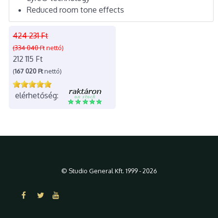
Reduced room tone effects
424 231 Ft
(334 040 Ft
nettó)
212 115 Ft
(
167 020 Ft
nettó)
elérhetőség:
© Studio General Kft. 1999 - 2026