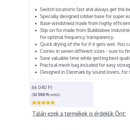
Switch locations fast and always get the b
Specially designed rubber base for super 
Base windshield made from highly efficien
Slip-on fur made from Bubblebee Industries
for optimal frequency transparency.
Quick drying of the fur if it gets wet. You c
Comes in seven different sizes - sure to fin
Save valuable time while getting best quali
Practical mesh bag included for easy stora
Designed in Denmark by sound lovers, for 
66 040 Ft
(
52 000 Ft
nettó)
Talán ezek a termékek is érdeklik Önt: