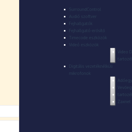
SurroundControl
Audió szoftver
Fejhallgatók
Fejhallgató-erősítő
Timecode eszközök
Videó eszközök
Video D
tartozé
Digitális vezetéknélküli
mikrofonok
Adóegy
Vevőeg
tartozé
Zaxnet 