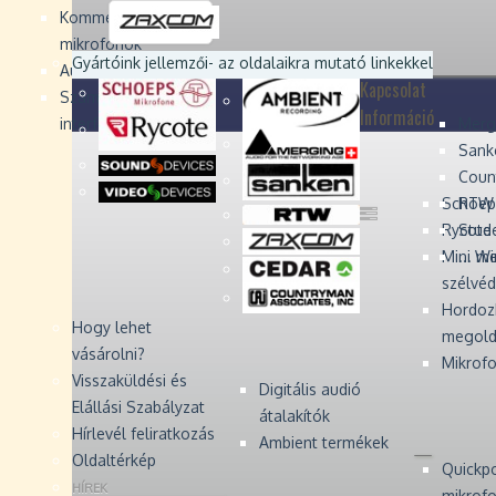
Devices
Devices
Devices
Devices
Kommentátor-
mikrofonok
Zaxcom
Zaxcom
Gyártóink jellemzői
- az oldalaikra mutató linkekkel
Audio Monitors
Kapcsolat
Számítógépes audió
Információ
interfész
Merg
Sank
Coun
Schoep
RTW 
Rycote 
Stude
Mini W
... m
szélvé
Hordoz
Hogy lehet
megold
vásárolni?
Mikrofo
Visszaküldési és
Digitális audió
Elállási Szabályzat
átalakítók
Hírlevél feliratkozás
Ambient termékek
Oldaltérkép
Quickp
HÍREK
mikrof