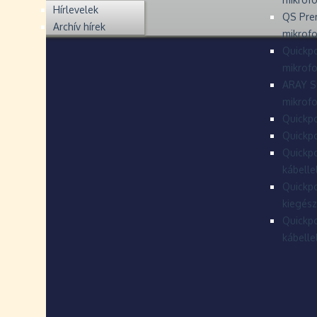
Hírlevelek
QS Pre
Archív hírek
mikrof
Quickpo
mikrof
ARAY S
mikrofo
Quickpo
Quickpo
Quickpo
kábelle
Quickpo
kiegész
Quickpo
kábelle