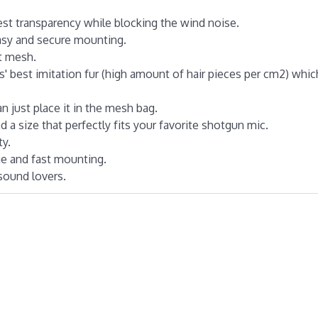
est transparency while blocking the wind noise.
easy and secure mounting.
t mesh.
' best imitation fur (high amount of hair pieces per cm2) whic
an just place it in the mesh bag.
d a size that perfectly fits your favorite shotgun mic.
ty.
ge and fast mounting.
sound lovers.