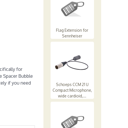
Flag Extension for
Sennheiser
fically for
he Spacer Bubble
tely if you need
Schoeps CCM 21 U
Compact Microphone,
wide cardioid,...