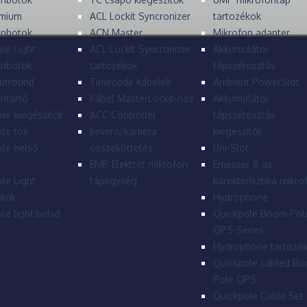
mium
ACL Lockit Syncronizer
tartozékok
onbotok
ACN Master
Mikrofon adapter
le Light
ACL Lockit Syncronizer
Akkumulátor
onbotok
tartozékok
tápszétosztás
urround
Timecode kábelek
Ambient PowerSlot
ntartó
Kábel MasterLockit-hoz
Akkumulátor
le kiegészítők
ACC Controller
tápszétosztás
le tok
keverő/kamera
kiegészítők
le belső
összeköttetés
Uni-Slot
l
EMP Elektret mikrofon
Emesser 8-as
le Light
tápegység
karekterisztika mikro
ítők
Hydrophone
le light belső
Quickpole Boom Pol
l
QP5-Series
Hydrophone tartozé
Quickpole cabled B
Pole QP5
Quickpole Cable Set 