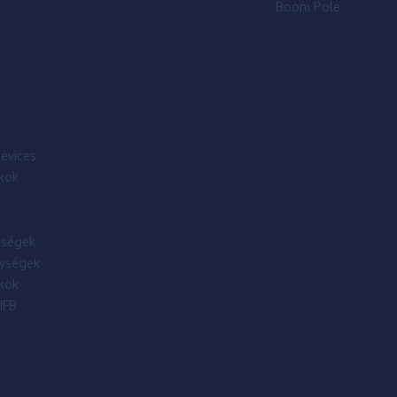
Boom Pole
evices
kok
ségek
ységek
kok
IFB