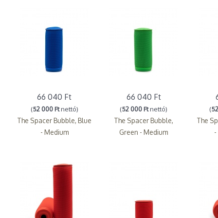
66 040 Ft
66 040 Ft
(
52 000 Ft
nettó)
(
52 000 Ft
nettó)
(
52
The Spacer Bubble, Blue
The Spacer Bubble,
The Sp
- Medium
Green - Medium
-