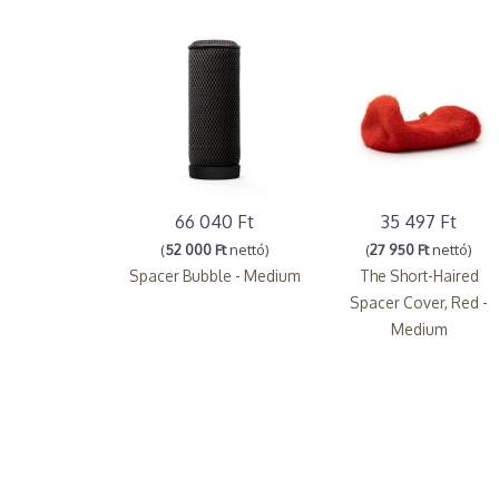
66 040 Ft
35 497 Ft
(
52 000 Ft
nettó)
(
27 950 Ft
nettó)
Spacer Bubble - Medium
The Short-Haired
Spacer Cover, Red -
Medium