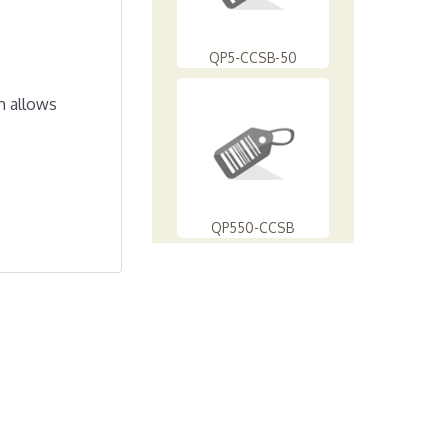
QP5-CCSB-50
h allows
QP550-CCSB