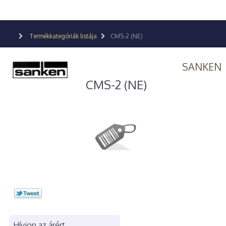
Termékkategóriák listája
CMS-2 (NE)
SANKEN
CMS-2 (NE)
Hívjon az árért