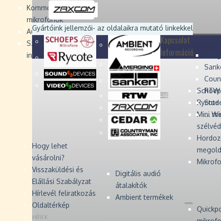
Devices
Devices
Devices
Devices
Kommentátor-
mikrofonok
Zaxcom
Zaxcom
Gyártóink jellemzői
- az oldalaikra mutató linkekkel
Audio Monitors
Kapcsolat
Számítógépes audió
Információ
interfész
Merg
Sank
Coun
Schoep
RTW 
Rycote 
Stude
Mini W
... m
szélvé
Hordoz
Hogy lehet
megold
vásárolni?
Mikrofo
Visszaküldési és
Digitális audió
Elállási Szabályzat
átalakítók
Hírlevél feliratkozás
Ambient termékek
Oldaltérkép
Quickp
HÍREK
mikrof