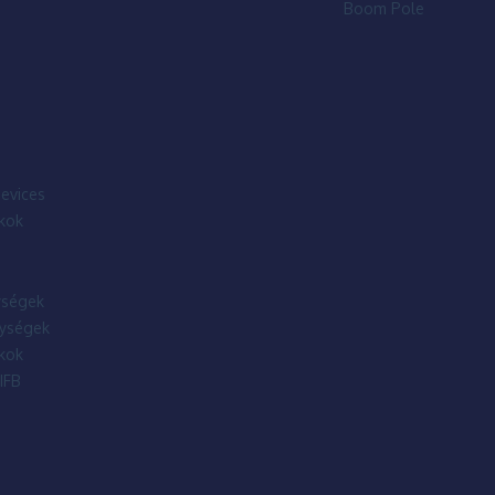
Boom Pole
evices
kok
ségek
ységek
kok
IFB