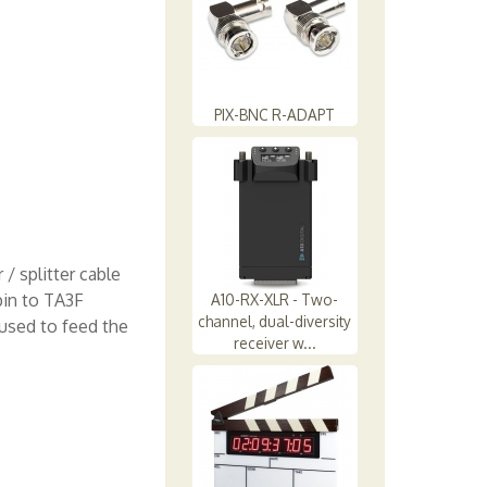
PIX-BNC R-ADAPT
 / splitter cable
pin to TA3F
A10-RX-XLR - Two-
channel, dual-diversity
 used to feed the
receiver w...