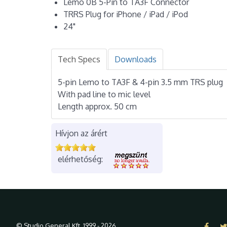
Lemo 0B 5-Pin to TA3F Connector
TRRS Plug for iPhone / iPad / iPod
24"
Tech Specs
Downloads
5-pin Lemo to TA3F & 4-pin 3.5 mm TRS plug
With pad line to mic level
Length approx. 50 cm
Hívjon az árért
elérhetőség:
© Studio General Kft. 1999 - 2026