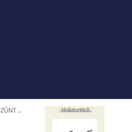
SZŰNT ..
: kínálatunkból :