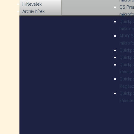
Hírlevelek
QS Pre
Archív hírek
mikrof
Quickpo
mikrof
ARAY S
mikrofo
Quickpo
Quickpo
Quickpo
kábelle
Quickpo
kiegész
Quickpo
kábelle