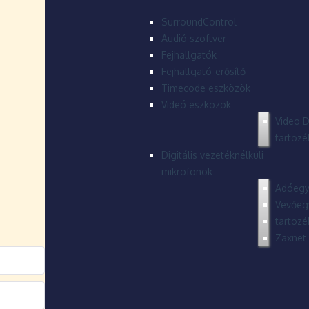
SurroundControl
Audió szoftver
Fejhallgatók
Fejhallgató-erősítő
Timecode eszközök
Videó eszközök
Video D
tartozé
Digitális vezetéknélküli
mikrofonok
Adóegy
Vevőeg
tartozé
Zaxnet 