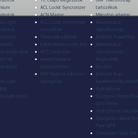
mium
ACL Lockit Syncronizer
tartozékok
onbotok
ACN Master
Mikrofon adapter
le Light
ACL Lockit Syncronizer
Akkumulátor
onbotok
tartozékok
tápszétosztás
urround
Timecode kábelek
Ambient PowerSlot
ntartó
Kábel MasterLockit-hoz
Akkumulátor
le kiegészítők
ACC Controller
tápszétosztás
le tok
keverő/kamera
kiegészítők
le belső
összeköttetés
Uni-Slot
l
EMP Elektret mikrofon
Emesser 8-as
le Light
tápegység
karekterisztika mikro
ítők
Hydrophone
le light belső
Quickpole Boom Pol
l
QP5-Series
Hydrophone tartozé
Quickpole cabled B
Pole QP5
Quickpole Cable Set 