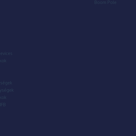
Boom Pole
evices
kok
ségek
ységek
kok
IFB