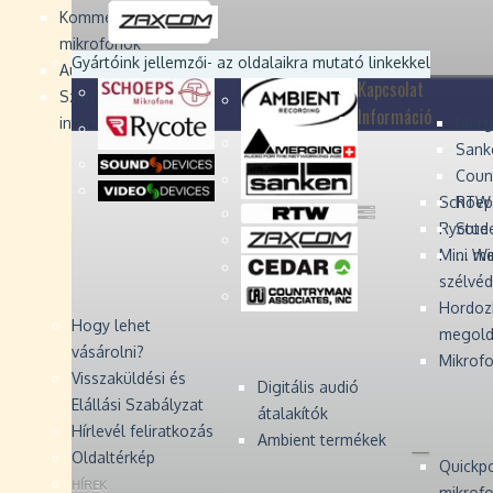
Devices
Devices
Devices
Devices
Kommentátor-
mikrofonok
Zaxcom
Zaxcom
Gyártóink jellemzői
- az oldalaikra mutató linkekkel
Audio Monitors
Kapcsolat
Számítógépes audió
Információ
interfész
Merg
Sank
Coun
Schoep
RTW 
Rycote 
Stude
Mini W
... m
szélvé
Hordoz
Hogy lehet
megold
vásárolni?
Mikrofo
Visszaküldési és
Digitális audió
Elállási Szabályzat
átalakítók
Hírlevél feliratkozás
Ambient termékek
Oldaltérkép
Quickp
HÍREK
mikrof