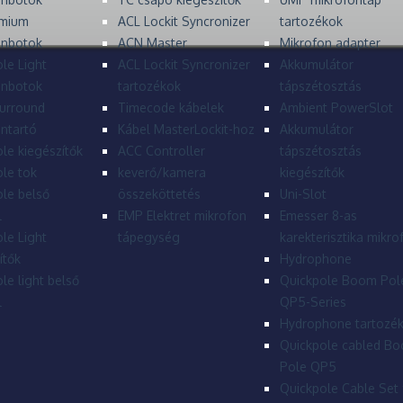
mium
ACL Lockit Syncronizer
tartozékok
onbotok
ACN Master
Mikrofon adapter
le Light
ACL Lockit Syncronizer
Akkumulátor
onbotok
tartozékok
tápszétosztás
urround
Timecode kábelek
Ambient PowerSlot
ntartó
Kábel MasterLockit-hoz
Akkumulátor
le kiegészítők
ACC Controller
tápszétosztás
le tok
keverő/kamera
kiegészítők
le belső
összeköttetés
Uni-Slot
l
EMP Elektret mikrofon
Emesser 8-as
le Light
tápegység
karekterisztika mikro
ítők
Hydrophone
le light belső
Quickpole Boom Pol
l
QP5-Series
Hydrophone tartozé
Quickpole cabled B
Pole QP5
Quickpole Cable Set 