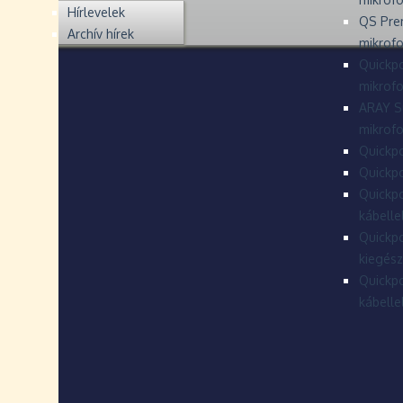
Hírlevelek
QS Pre
Archív hírek
mikrof
Quickpo
mikrof
ARAY S
mikrofo
Quickpo
Quickpo
Quickpo
kábelle
Quickpo
kiegész
Quickpo
kábelle