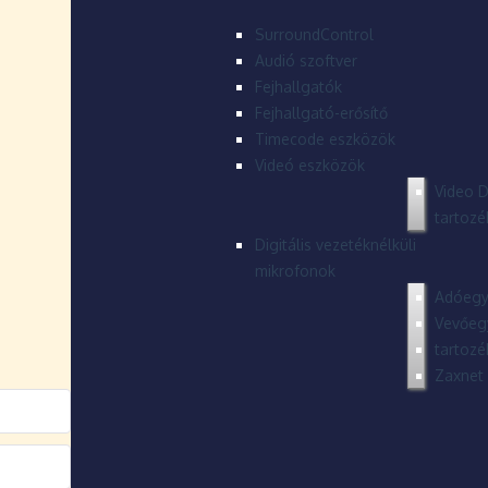
SurroundControl
Audió szoftver
Fejhallgatók
Fejhallgató-erősítő
Timecode eszközök
Videó eszközök
Video D
tartozé
Digitális vezetéknélküli
mikrofonok
Adóegy
Vevőeg
tartozé
Zaxnet 