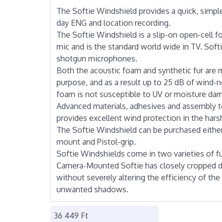
The Softie Windshield provides a quick, simpl
day ENG and location recording.
The Softie Windshield is a slip-on open-cell fo
mic and is the standard world wide in TV. Softi
shotgun microphones.
Both the acoustic foam and synthetic fur are 
purpose, and as a result up to 25 dB of wind-
foam is not susceptible to UV or moisture dama
Advanced materials, adhesives and assembly t
provides excellent wind protection in the har
The Softie Windshield can be purchased either 
mount and Pistol-grip.
Softie Windshields come in two varieties of fur
Camera-Mounted Softie has closely cropped dar
without severely altering the efficiency of th
unwanted shadows.
36 449 Ft