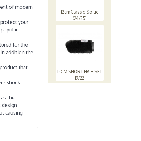
nment of modern
12cm Classic-Softie
(24/25)
 protect your
t popular
tured for the
In addition the
product that
15CM SHORT HAIR SFT
19/22
yre shock-
 as the
t design
out causing