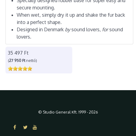
Specially designed rubber base for super easy and
secure mounting.
When wet, simply dry it up and shake the fur back
into a perfect shape.
Designed in Denmark
by
sound lovers,
for
sound
lovers.
35 497 Ft
(
27 950 Ft
nettó)
© Studio General Kft. 1999 - 2026