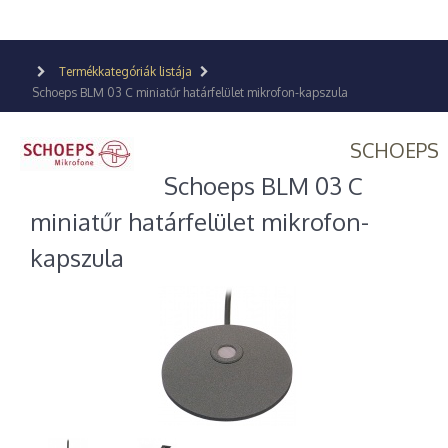
Termékkategóriák listája
Schoeps BLM 03 C miniatűr határfelület mikrofon-kapszula
SCHOEPS
Schoeps BLM 03 C
miniatűr határfelület mikrofon-
kapszula