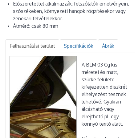
Előszeretettel alkalmazzák: felszólalók emelvényein,
szószékeken, környezeti hangok rögzítésekor vagy
zenekari felvételekkor.
Átmérő: csak 80 mm
Felhasználási terület
Specifikációk
Ábrák
A BLM 03 Cg kis
méretei és matt,
szürke felülete
kifejezetten diszkrét
elhelyezést tesznek
lehetővé. Gyakran
álcázható vagy
elrejthető pl. egy
könnyű terítő alatt.