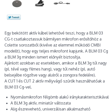
Egy bekötött aktív kábel lehetővé teszi, hogy a BLM 03
CG-t csatlakoztassuk bármilyen mikrofon erősítőhöz a
Colette sorozatból (kivéve az elemmel működő CMBI
modellt), hogy egy teljes mikrofont kapjunk. A BLM 03 Cg
a BLM 3g minden ismert előnyét biztosítja.
Ajánlott azokban az esetekben, amikor a BLM 3g túl nagy
(pl. tévé vagy filmes hang), vagy túl nehéz (pl. autó
belsejébe rögzítve vagy alulról a zongora fedelére).
A CUT 1 és CUT 2 aktív mélyvágó szűrők használhatóak a
BLM 03 Cg-vel.
Nyomásmikrofon félgömb alakú iránykarakterisztikával
A BLM 3g aktív, miniatűr változata
Alig észrevehető, univerzálisan alkalmazható