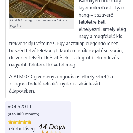
Bármilyen boundary-
layer mikrofont olyan
hang-visszaverő
BLM 03 Cg egy versenyzongora fedelére
felületre kell
rögzítve
elhelyezni, amely elég
nagy a megfelelő kis
frekvenciájú vételhez. Egy asztallap elegendő lehet
beszéd felvételekor, pl. konferenciák rögzítése során,
de zenei felvétel készítésekor a legtöbb elrendezés
nagyobb felületet követel meg.
A BLM 03 Cg versenyzongorára is elhelyezhető a
zongora fedelének akár nyitott-, akár lezárt
állapotában.
604 520 Ft
(
476 000 Ft
nettó)
elérhetőség: