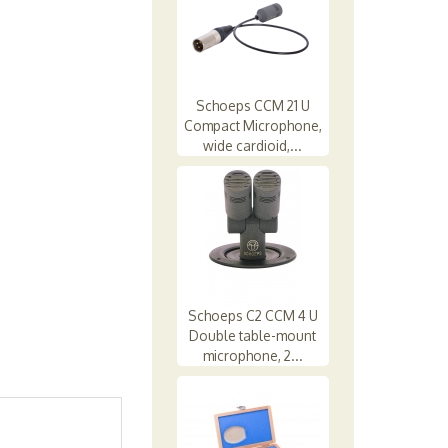
Schoeps CCM 21 U
Compact Microphone,
wide cardioid,...
Schoeps C2 CCM 4 U
Double table-mount
microphone, 2...