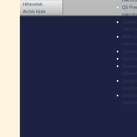
Hírlevelek
QS Pre
Archív hírek
mikrof
Quickpo
mikrof
ARAY S
mikrofo
Quickpo
Quickpo
Quickpo
kábelle
Quickpo
kiegész
Quickpo
kábelle