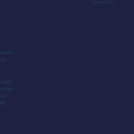
Boom Pole
evices
kok
ségek
ységek
kok
IFB