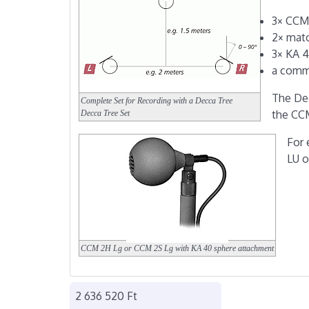
3× CCM
2× matc
3× KA 4
a com
The Dec
Complete Set for Recording with a Decca Tree
the CC
Decca Tree Set
For 
LU o
CCM 2H Lg or CCM 2S Lg with KA 40 sphere attachment
2 636 520 Ft