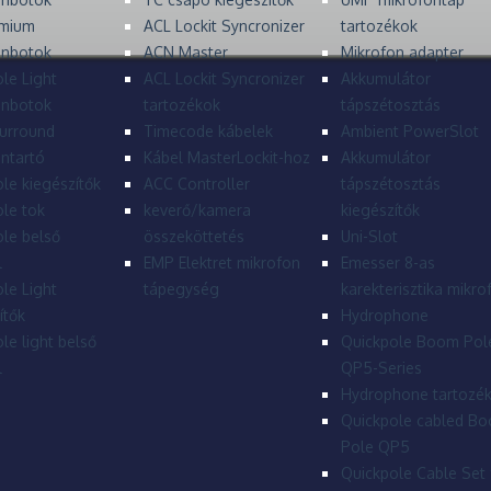
mium
ACL Lockit Syncronizer
tartozékok
onbotok
ACN Master
Mikrofon adapter
le Light
ACL Lockit Syncronizer
Akkumulátor
onbotok
tartozékok
tápszétosztás
urround
Timecode kábelek
Ambient PowerSlot
ntartó
Kábel MasterLockit-hoz
Akkumulátor
le kiegészítők
ACC Controller
tápszétosztás
le tok
keverő/kamera
kiegészítők
le belső
összeköttetés
Uni-Slot
l
EMP Elektret mikrofon
Emesser 8-as
le Light
tápegység
karekterisztika mikro
ítők
Hydrophone
le light belső
Quickpole Boom Pol
l
QP5-Series
Hydrophone tartozé
Quickpole cabled B
Pole QP5
Quickpole Cable Set 