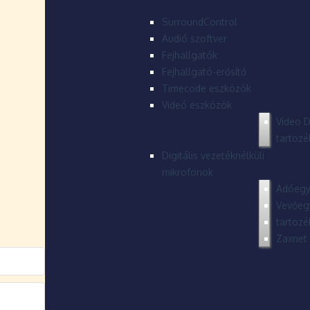
SurroundControl
Audió szoftver
Fejhallgatók
Fejhallgató-erősítő
Timecode eszközök
Videó eszközök
Video D
tartozé
Digitális vezetéknélküli
mikrofonok
Adóegy
Vevőeg
tartozé
Zaxnet 