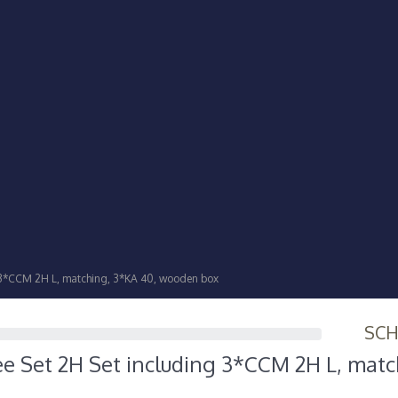
 3*CCM 2H L, matching, 3*KA 40, wooden box
SC
e Set 2H Set including 3*CCM 2H L, matc