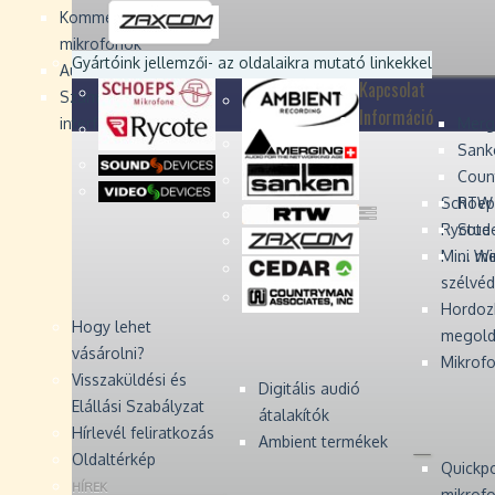
Devices
Devices
Devices
Devices
Kommentátor-
mikrofonok
Zaxcom
Zaxcom
Gyártóink jellemzői
- az oldalaikra mutató linkekkel
Audio Monitors
Kapcsolat
Számítógépes audió
Információ
interfész
Merg
Sank
Coun
Schoep
RTW 
Rycote 
Stude
Mini W
... m
szélvé
Hordoz
Hogy lehet
megold
vásárolni?
Mikrofo
Visszaküldési és
Digitális audió
Elállási Szabályzat
átalakítók
Hírlevél feliratkozás
Ambient termékek
Oldaltérkép
Quickp
HÍREK
mikrof