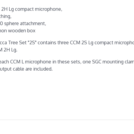
 2H Lg compact microphone,
hing,
0 sphere attachment,
mon wooden box
ca Tree Set "2S" contains three CCM 2S Lg compact micropho
M 2H Lg.
each CCM L microphone in these sets, one SGC mounting cla
utput cable are included.