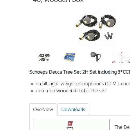
Schoeps Decca Tree Set 2H Set including 3*CC
small, light-weight microphones (CCM L co
common wooden box for the set
Overview
Downloads
The Dec