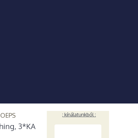
HOEPS
: kínálatunkból :
hing, 3*KA