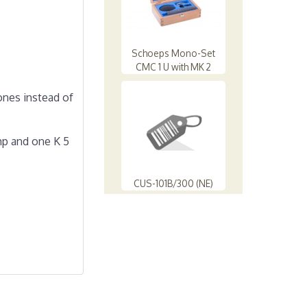
Schoeps Mono-Set
CMC 1 U with MK 2
nes instead of
mp and one K 5
CUS-101B/300 (NE)