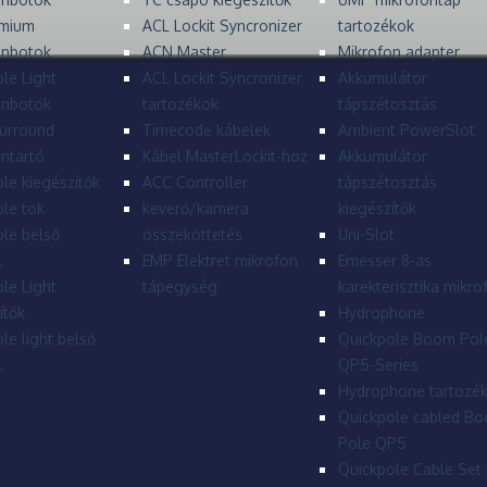
mium
ACL Lockit Syncronizer
tartozékok
onbotok
ACN Master
Mikrofon adapter
le Light
ACL Lockit Syncronizer
Akkumulátor
onbotok
tartozékok
tápszétosztás
urround
Timecode kábelek
Ambient PowerSlot
ntartó
Kábel MasterLockit-hoz
Akkumulátor
le kiegészítők
ACC Controller
tápszétosztás
le tok
keverő/kamera
kiegészítők
le belső
összeköttetés
Uni-Slot
l
EMP Elektret mikrofon
Emesser 8-as
le Light
tápegység
karekterisztika mikro
ítők
Hydrophone
le light belső
Quickpole Boom Pol
l
QP5-Series
Hydrophone tartozé
Quickpole cabled B
Pole QP5
Quickpole Cable Set 