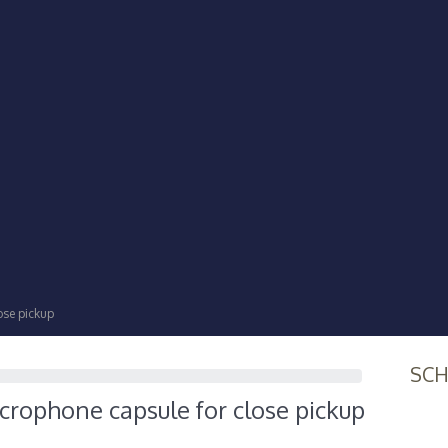
ose pickup
SC
rophone capsule for close pickup