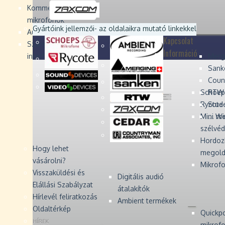
Devices
Devices
Devices
Devices
Kommentátor-
mikrofonok
Zaxcom
Zaxcom
Gyártóink jellemzői
- az oldalaikra mutató linkekkel
Audio Monitors
Kapcsolat
Számítógépes audió
Információ
interfész
Merg
Sank
Coun
Schoep
RTW 
Rycote 
Stude
Mini W
... m
szélvé
Hordoz
Hogy lehet
megold
vásárolni?
Mikrofo
Visszaküldési és
Digitális audió
Elállási Szabályzat
átalakítók
Hírlevél feliratkozás
Ambient termékek
Oldaltérkép
Quickp
HÍREK
mikrof