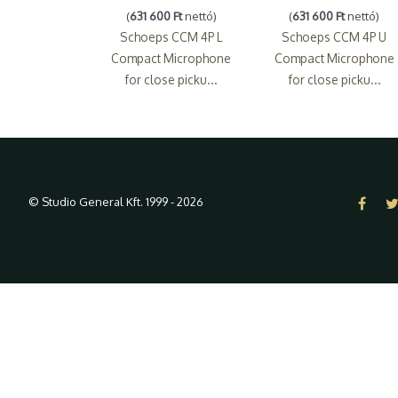
(
631 600 Ft
nettó)
(
631 600 Ft
nettó)
Schoeps CCM 4P L
Schoeps CCM 4P U
Compact Microphone
Compact Microphone
for close picku...
for close picku...
© Studio General Kft. 1999 - 2026