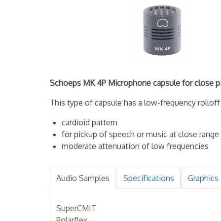
Schoeps MK 4P Microphone capsule for close p
This type of capsule has a low-frequency rollo
cardioid pattern
for pickup of speech or music at close range
moderate attenuation of low frequencies
Audio Samples
Specifications
Graphics
SuperCMIT
Polarflex