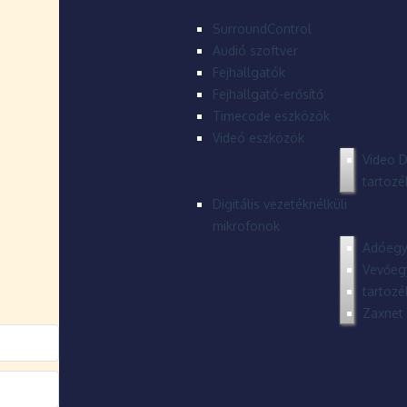
SurroundControl
Audió szoftver
Fejhallgatók
Fejhallgató-erősítő
Timecode eszközök
Videó eszközök
Video D
tartozé
Digitális vezetéknélküli
mikrofonok
Adóegy
Vevőeg
tartozé
Zaxnet 