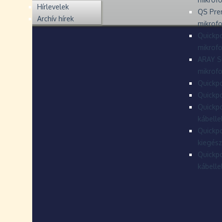
Hírlevelek
QS Pre
Archív hírek
mikrof
Quickpo
mikrof
ARAY S
mikrofo
Quickpo
Quickpo
Quickpo
kábelle
Quickpo
kiegész
Quickpo
kábelle