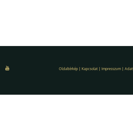
Oldaltérkép
|
Kapcsolat
|
Impresszum
|
Adat