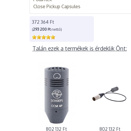
Close Pickup Capsules
372 364 Ft
(
293 200 Ft
nettó)
Talán ezek a termékek is érdeklik Önt:
802 132 Ft
802 132 Ft