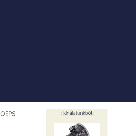
HOEPS
: kínálatunkból :