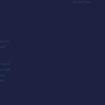
Boom Pole
evices
kok
ségek
ységek
kok
IFB