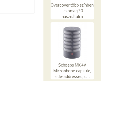
Overcover több színben
- csomag 30
használatra
Schoeps MK 4V
Microphone capsule,
side-addressed, c...