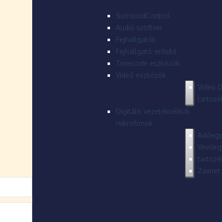
SurroundControl
Audió szoftver
Fejhallgatók
Fejhallgató-erősítő
Timecode eszközök
Videó eszközök
Video D
tartozé
Digitális vezetéknélküli
mikrofonok
Adóegy
Vevőeg
tartozé
Zaxnet 