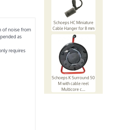
Schoeps HC Miniature
Cable Hanger for 8 mm
n of noise from
spended as
only requires
Schoeps K Surround 50
M with cable reel
Multicore c...