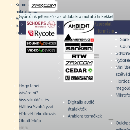
Devices
Devices
Devices
Devices
Kommentátor-
mikrofonok
Zaxcom
Zaxcom
Gyártóink jellemzői
- az oldalaikra mutató linkekkel
Audio Monitors
Kapcsolat
Számítógépes audió
Információ
interfész
Merg
Sank
Coun
Schoep
RTW 
Rycote 
Stude
Mini W
... m
szélvé
Hordoz
Hogy lehet
megold
vásárolni?
Mikrofo
Visszaküldési és
Digitális audió
Elállási Szabályzat
átalakítók
Hírlevél feliratkozás
Ambient termékek
Oldaltérkép
Quickp
HÍREK
mikrof