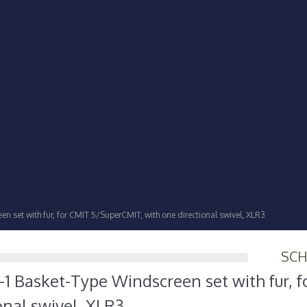
n set with fur, for CMIT 5/SuperCMIT, with one directional swivel, XLR3
SC
-1 Basket-Type Windscreen set with fur, 
onal swivel, XLR3