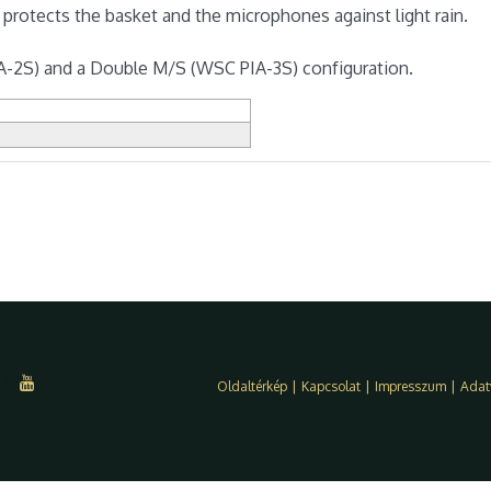
protects the basket and the microphones against light rain.
IA-2S) and a Double M/S (WSC PIA-3S) configuration.
Oldaltérkép
|
Kapcsolat
|
Impresszum
|
Adat