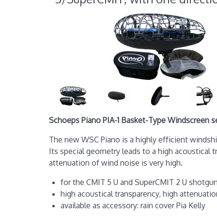
Schoeps Piano PIA-1 Basket-Type Windscreen set
The new WSC Piano is a highly efficient windshi
Its special geometry leads to a high acoustical 
attenuation of wind noise is very high.
for the CMIT 5 U and SuperCMIT 2 U shotgu
high acoustical transparency, high attenuati
available as accessory: rain cover Pia Kelly