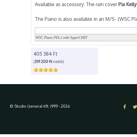
Available as accessory: The rain cover
Pia Kelly
The Piano is also available in an M/S- (WSC P
WSC Piano PIA-1 with SuperCMIT
405 384 Ft
(
319 200 Ft
nettó)
© Studio General Kft. 1999 - 2026