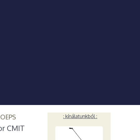
HOEPS
: kínálatunkból :
for CMIT