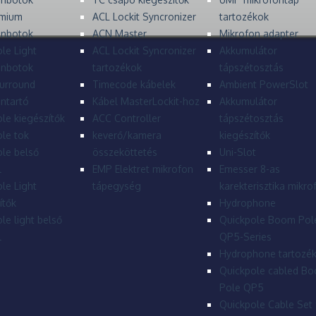
mium
ACL Lockit Syncronizer
tartozékok
onbotok
ACN Master
Mikrofon adapter
le Light
ACL Lockit Syncronizer
Akkumulátor
onbotok
tartozékok
tápszétosztás
urround
Timecode kábelek
Ambient PowerSlot
ntartó
Kábel MasterLockit-hoz
Akkumulátor
le kiegészítők
ACC Controller
tápszétosztás
le tok
keverő/kamera
kiegészítők
le belső
összeköttetés
Uni-Slot
l
EMP Elektret mikrofon
Emesser 8-as
le Light
tápegység
karekterisztika mikro
ítők
Hydrophone
le light belső
Quickpole Boom Pol
l
QP5-Series
Hydrophone tartozé
Quickpole cabled B
Pole QP5
Quickpole Cable Set 