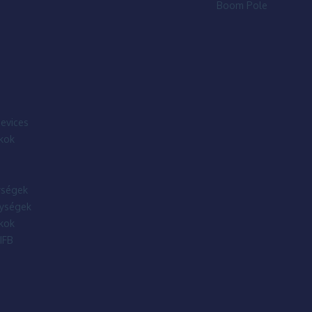
Boom Pole
evices
kok
ségek
ységek
kok
IFB