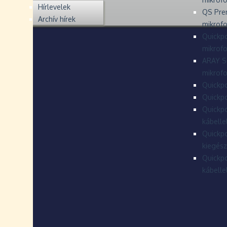
Hírlevelek
QS Pre
Archív hírek
mikrof
Quickpo
mikrof
ARAY S
mikrofo
Quickpo
Quickpo
Quickpo
kábelle
Quickpo
kiegész
Quickpo
kábelle