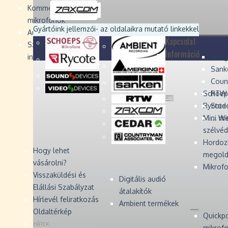
Devices
Devices
Devices
Devices
Kommentátor-
mikrofonok
Zaxcom
Zaxcom
Gyártóink jellemzői
- az oldalaikra mutató linkekkel
Audio Monitors
Kapcsolat
Számítógépes audió
Információ
interfész
Merg
Sank
Coun
Schoep
RTW 
Rycote 
Stude
Mini W
... m
szélvé
Hordoz
Hogy lehet
megold
vásárolni?
Mikrofo
Visszaküldési és
Digitális audió
Elállási Szabályzat
átalakítók
Hírlevél feliratkozás
Ambient termékek
Oldaltérkép
Quickp
HÍREK
mikrof