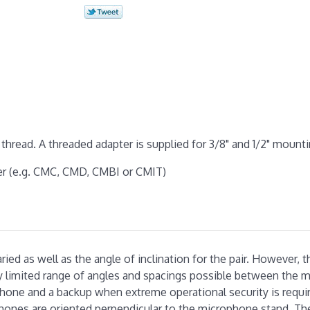
thread. A threaded adapter is supplied for 3/8" and 1/2" mounti
er (e.g. CMC, CMD, CMBI or CMIT)
ed as well as the angle of inclination for the pair. However, t
ry limited range of angles and spacings possible between the m
phone and a backup when extreme operational security is requi
phones are oriented perpendicular to the microphone stand. Th