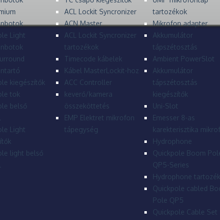
mium
ACL Lockit Syncronizer
tartozékok
onbotok
ACN Master
Mikrofon adapter
le Light
ACL Lockit Syncronizer
Akkumulátor
onbotok
tartozékok
tápszétosztás
urround
Timecode kábelek
Ambient PowerSlot
ntartó
Kábel MasterLockit-hoz
Akkumulátor
le kiegészítők
ACC Controller
tápszétosztás
le tok
keverő/kamera
kiegészítők
le belső
összeköttetés
Uni-Slot
l
EMP Elektret mikrofon
Emesser 8-as
le Light
tápegység
karekterisztika mikro
ítők
Hydrophone
le light belső
Quickpole Boom Pol
l
QP5-Series
Hydrophone tartozé
Quickpole cabled B
Pole QP5
Quickpole Cable Set 