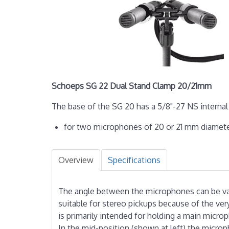
Schoeps SG 22 Dual Stand Clamp 20/21mm
The base of the SG 20 has a 5/8"-27 NS internal 
for two microphones of 20 or 21 mm diamet
Overview
Specifications
The angle between the micro­phones can be vari
suitable for stereo pickups because of the ve
is primarily intended for holding a main micro
In the mid-position (shown at left) the micro