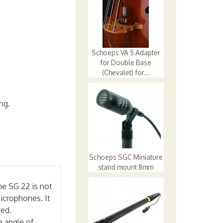
Schoeps VA 5 Adapter
for Double Base
(Chevalet) for...
ng.
Schoeps SGC Miniature
stand mount 8mm
he SG 22 is not
icrophones. It
red.
e angle of