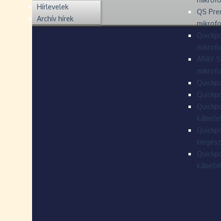
Hírlevelek
QS Pre
Archív hírek
mikrof
Quickpo
mikrof
ARAY S
mikrofo
Quickpo
Quickpo
Quickpo
kábelle
Quickpo
kiegész
Quickpo
kábelle