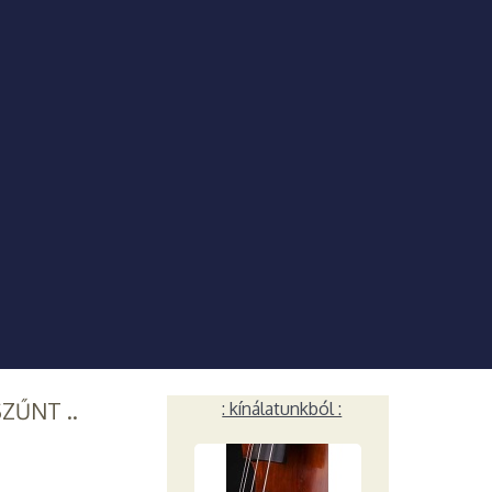
SZŰNT ..
: kínálatunkból :