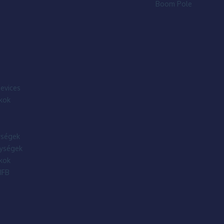
Boom Pole
evices
kok
ségek
ységek
kok
IFB