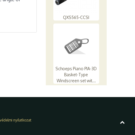
QXS565-CCSI
Schoeps Piano PIA-3D
Basket-Type
Windscreen set wit...
védelmi nyilatkozat