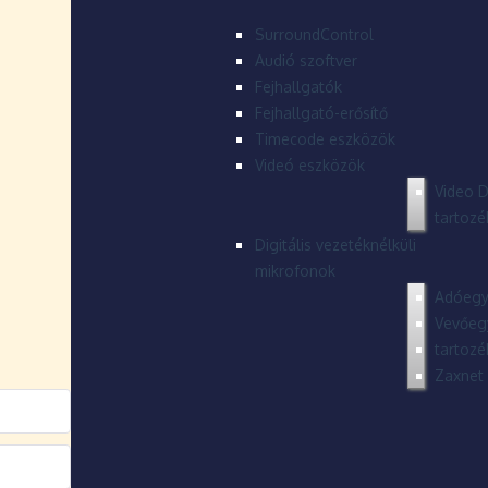
SurroundControl
Audió szoftver
Fejhallgatók
Fejhallgató-erősítő
Timecode eszközök
Videó eszközök
Video D
tartozé
Digitális vezetéknélküli
mikrofonok
Adóegy
Vevőeg
tartozé
Zaxnet 