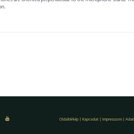
on.
Oldaltérkép
|
Kapcsolat
|
Impresszum
|
Adat