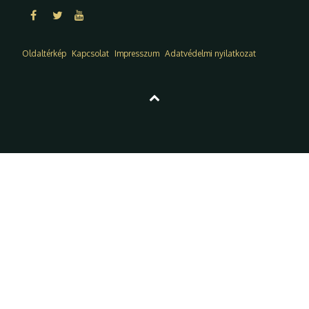
Oldaltérkép
Kapcsolat
Impresszum
Adatvédelmi nyilatkozat