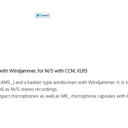
ith Windjammer, for M/S with CCM, XLR5
(AMS_) and a basket-type windscreen with Windjammer. It is i
ll as M/S stereo recordings.
act microphones as well as MK_ microphone capsules with K