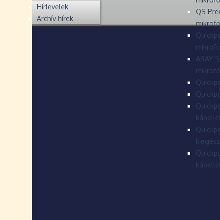
Hírlevelek
QS Pre
Archív hírek
mikrof
Quickpo
mikrof
ARAY S
mikrofo
Quickpo
Quickpo
Quickpo
kábelle
Quickpo
kiegész
Quickpo
kábelle