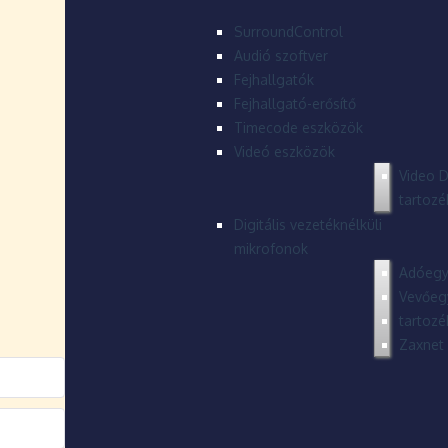
SurroundControl
Audió szoftver
Fejhallgatók
Fejhallgató-erősítő
Timecode eszközök
Videó eszközök
Video D
tartozé
Digitális vezetéknélküli
mikrofonok
Adóegy
Vevőeg
tartozé
Zaxnet 