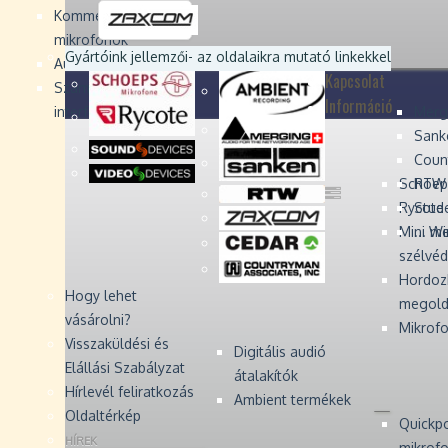
Devices
Devices
Devices
Devices
Kommentátor-
mikrofonok
Zaxcom
Zaxcom
Gyártóink jellemzői
- az oldalaikra mutató linkekkel
Audio Monitors
Kapcsolat
Számítógépes audió
Információ
interfész
Merg
Sank
Coun
Schoep
RTW 
Rycote 
Stude
Mini W
... m
szélvé
Hordoz
Hogy lehet
megold
vásárolni?
Mikrofo
Visszaküldési és
Digitális audió
Elállási Szabályzat
átalakítók
Hírlevél feliratkozás
Ambient termékek
Oldaltérkép
Quickp
HÍREK
mikrof