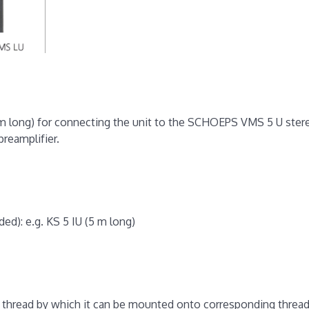
 (5 m long) for connecting the unit to the SCHOEPS VMS 5 U st
reamplifier.
ded): e.g. KS 5 IU (5 m long)
 thread by which it can be mounted onto corresponding thread