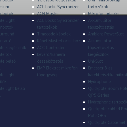
mium
ACL Lockit Syncronizer
tartozékok
onbotok
ACN Master
Mikrofon adapter
le Light
ACL Lockit Syncronizer
Akkumulátor
onbotok
tartozékok
tápszétosztás
urround
Timecode kábelek
Ambient PowerSlot
ntartó
Kábel MasterLockit-hoz
Akkumulátor
le kiegészítők
ACC Controller
tápszétosztás
le tok
keverő/kamera
kiegészítők
le belső
összeköttetés
Uni-Slot
l
EMP Elektret mikrofon
Emesser 8-as
le Light
tápegység
karekterisztika mikro
ítők
Hydrophone
le light belső
Quickpole Boom Pol
l
QP5-Series
Hydrophone tartozé
Quickpole cabled B
Pole QP5
Quickpole Cable Set 