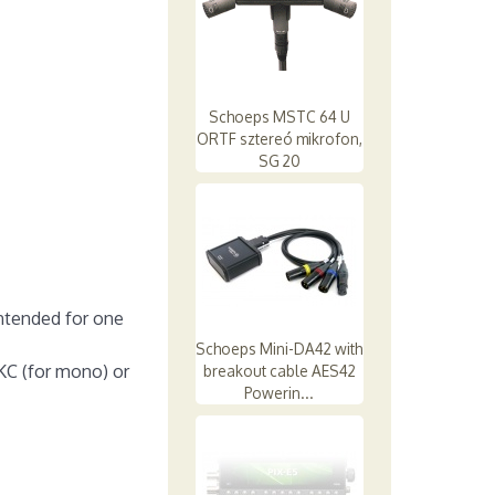
Schoeps MSTC 64 U
ORTF sztereó mikrofon,
SG 20
ntended for one
Schoeps Mini-DA42 with
C (for mono) or
breakout cable AES42
Powerin...