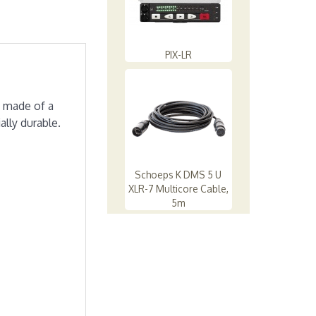
PIX-LR
e made of a
ally durable.
Schoeps K DMS 5 U
XLR-7 Multicore Cable,
5m