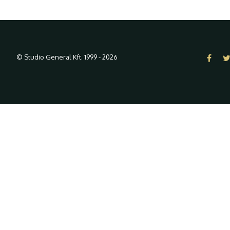
© Studio General Kft. 1999 - 2026
A weboldalon "cookie-kat" ("süti