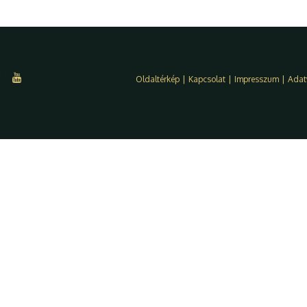
Oldaltérkép
|
Kapcsolat
|
Impresszum
|
Adat
ket") használunk, hogy a legjobb 