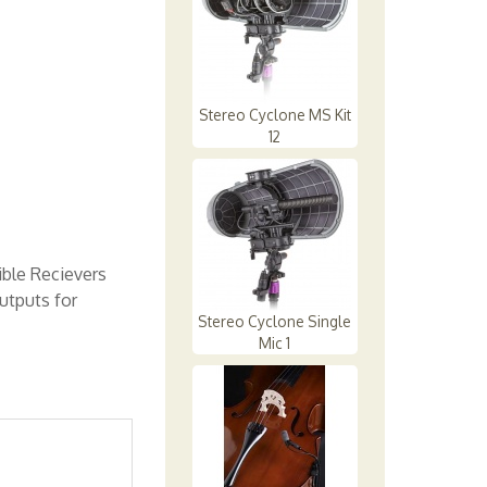
Stereo Cyclone MS Kit
12
ible Recievers
utputs for
Stereo Cyclone Single
Mic 1