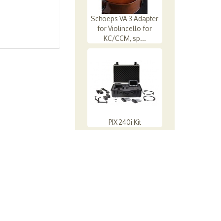
Schoeps VA 3 Adapter
for Violincello for
KC/CCM, sp...
PIX 240i Kit