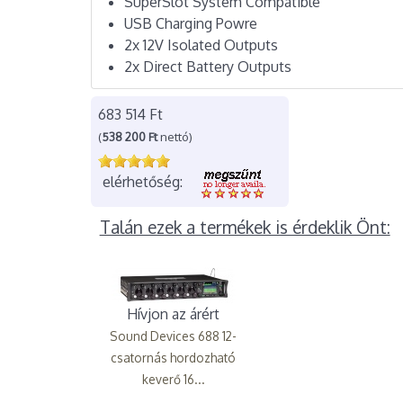
SuperSlot System Compatible
USB Charging Powre
2x 12V Isolated Outputs
2x Direct Battery Outputs
683 514 Ft
(
538 200 Ft
nettó)
elérhetőség:
Talán ezek a termékek is érdeklik Önt:
Hívjon az árért
Sound Devices 688 12-
csatornás hordozható
keverő 16...