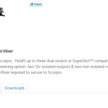
ld Mixer
Scorpio. HoldS up to three dual unislot or SuperSlot™ compat
owering option, two 12v isolated outputs & two non isolated o
Riser required to secure to Scorpio.
Downloads