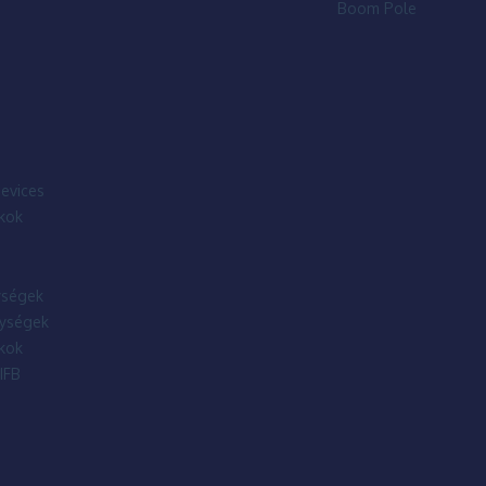
Boom Pole
evices
kok
ségek
ységek
kok
IFB