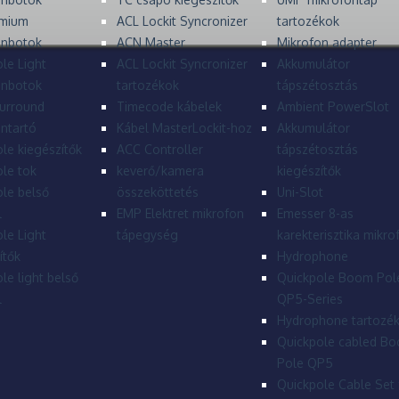
mium
ACL Lockit Syncronizer
tartozékok
onbotok
ACN Master
Mikrofon adapter
le Light
ACL Lockit Syncronizer
Akkumulátor
onbotok
tartozékok
tápszétosztás
urround
Timecode kábelek
Ambient PowerSlot
ntartó
Kábel MasterLockit-hoz
Akkumulátor
le kiegészítők
ACC Controller
tápszétosztás
le tok
keverő/kamera
kiegészítők
le belső
összeköttetés
Uni-Slot
l
EMP Elektret mikrofon
Emesser 8-as
le Light
tápegység
karekterisztika mikro
ítők
Hydrophone
le light belső
Quickpole Boom Pol
l
QP5-Series
Hydrophone tartozé
Quickpole cabled B
Pole QP5
Quickpole Cable Set 