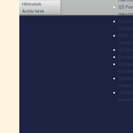
Hírlevelek
QS Pre
Archív hírek
mikrof
Quickpo
mikrof
ARAY S
mikrofo
Quickpo
Quickpo
Quickpo
kábelle
Quickpo
kiegész
Quickpo
kábelle