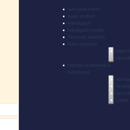
SurroundControl
Audió szoftver
Fejhallgatók
Fejhallgató-erősítő
Timecode eszközök
Videó eszközök
Video D
tartozé
Digitális vezetéknélküli
mikrofonok
Adóegy
Vevőeg
tartozé
Zaxnet 