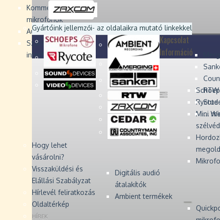
Devices
Devices
Devices
Devices
Kommentátor-
mikrofonok
Zaxcom
Zaxcom
Gyártóink jellemzői
- az oldalaikra mutató linkekkel
Audio Monitors
Kapcsolat
Számítógépes audió
Információ
interfész
Merg
Sank
Coun
Schoep
RTW 
Rycote 
Stude
Mini W
... m
szélvé
Hordoz
Hogy lehet
megold
vásárolni?
Mikrofo
Visszaküldési és
Digitális audió
Elállási Szabályzat
átalakítók
Hírlevél feliratkozás
Ambient termékek
Oldaltérkép
Quickp
HÍREK
mikrof