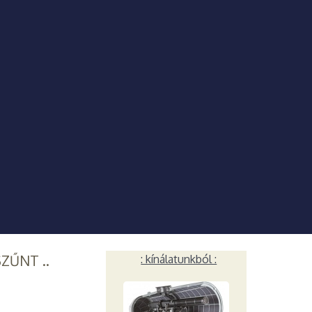
SZŰNT ..
: kínálatunkból :