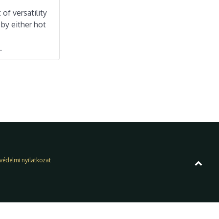
of versatility
by either hot
.
védelmi nyilatkozat