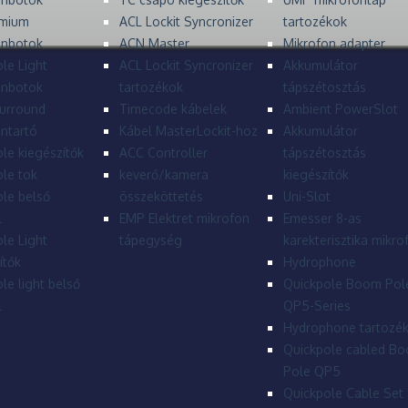
mium
ACL Lockit Syncronizer
tartozékok
onbotok
ACN Master
Mikrofon adapter
le Light
ACL Lockit Syncronizer
Akkumulátor
onbotok
tartozékok
tápszétosztás
urround
Timecode kábelek
Ambient PowerSlot
ntartó
Kábel MasterLockit-hoz
Akkumulátor
le kiegészítők
ACC Controller
tápszétosztás
le tok
keverő/kamera
kiegészítők
le belső
összeköttetés
Uni-Slot
l
EMP Elektret mikrofon
Emesser 8-as
le Light
tápegység
karekterisztika mikro
ítők
Hydrophone
le light belső
Quickpole Boom Pol
l
QP5-Series
Hydrophone tartozé
Quickpole cabled B
Pole QP5
Quickpole Cable Set 