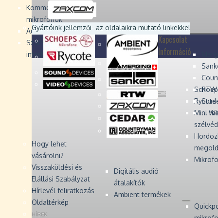
Devices
Devices
Devices
Devices
Kommentátor-
mikrofonok
Zaxcom
Zaxcom
Gyártóink jellemzői
- az oldalaikra mutató linkekkel
Audio Monitors
Kapcsolat
Számítógépes audió
Információ
interfész
Merg
Sank
Coun
Schoep
RTW 
Rycote 
Stude
Mini W
... m
szélvé
Hordoz
Hogy lehet
megold
vásárolni?
Mikrofo
Visszaküldési és
Digitális audió
Elállási Szabályzat
átalakítók
Hírlevél feliratkozás
Ambient termékek
Oldaltérkép
Quickp
HÍREK
mikrof