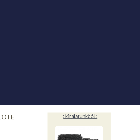
COTE
: kínálatunkból :