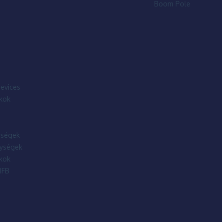
Boom Pole
evices
kok
ségek
ységek
kok
IFB