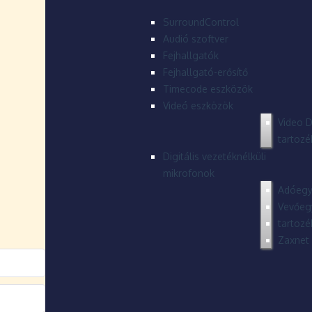
SurroundControl
Audió szoftver
Fejhallgatók
Fejhallgató-erősítő
Timecode eszközök
Videó eszközök
Video D
tartozé
Digitális vezetéknélküli
mikrofonok
Adóegy
Vevőeg
tartozé
Zaxnet 