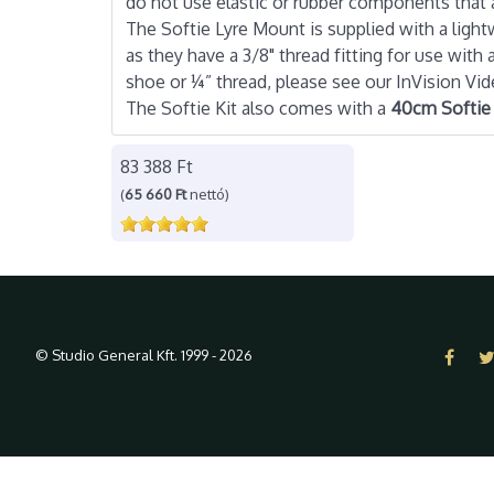
do not use elastic or rubber components that 
The Softie Lyre Mount is supplied with a light
as they have a 3/8" thread fitting for use wi
shoe or ¼” thread, please see our InVision Vi
The Softie Kit also comes with a
40cm Softie
83 388 Ft
(
65 660 Ft
nettó)
© Studio General Kft. 1999 - 2026