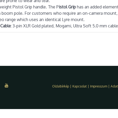
are prone to wear and tear.
weight Pistol Grip handle. The P
istol Grip
has an added element 
th a boom pole. For customers who require an on-camera mount, 
deo range which uses an identical Lyre mount.
 Cable
: 3-pin XLR Gold plated, Mogami, Ultra Soft 5.0 mm cable
Oldaltérkép
|
Kapcsolat
|
Impresszum
|
Adat