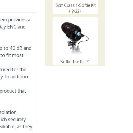
15cm Classic-Softie Kit
(19/22)
tem provides a
 day ENG and
up to 40 dB and
 to fit most
Softie-Lite Kit, 21
tured for the
. In addition
product that
solation
hich securely
eakable, as they