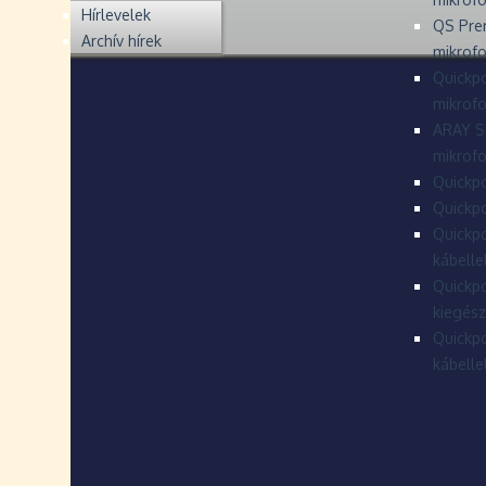
Hírlevelek
QS Pre
Archív hírek
mikrof
Quickpo
mikrof
ARAY S
mikrofo
Quickpo
Quickpo
Quickpo
kábelle
Quickpo
kiegész
Quickpo
kábelle