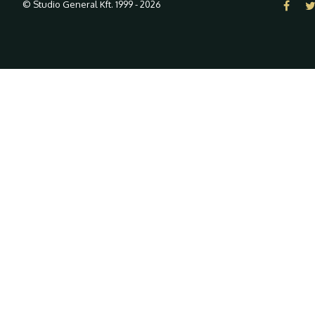
© Studio General Kft. 1999 - 2026
A weboldalon "cookie-kat" ("süti
látogatóinknak.
Honlapunk böngészésével Ön egyetért a cookie-k alkalmazás