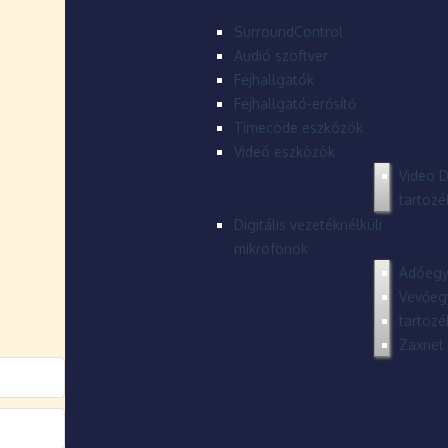
SurroundControl
Audió szoftver
Fejhallgatók
Fejhallgató-erősítő
Timecode eszközök
Videó eszközök
Video D
tartozé
Digitális vezetéknélküli
mikrofonok
Adóegy
Vevőeg
tartozé
Zaxnet 