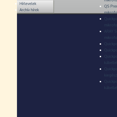
Hírlevelek
QS Pre
Archív hírek
mikrof
Quickpo
mikrof
ARAY S
mikrofo
Quickpo
Quickpo
Quickpo
kábelle
Quickpo
kiegész
Quickpo
kábelle