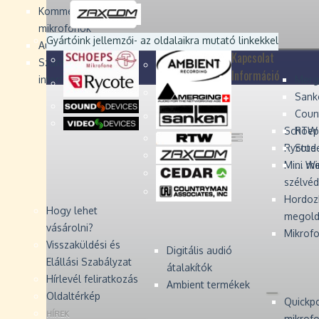
Devices
Devices
Devices
Devices
Kommentátor-
mikrofonok
Zaxcom
Zaxcom
Gyártóink jellemzői
- az oldalaikra mutató linkekkel
Audio Monitors
Kapcsolat
Számítógépes audió
Információ
interfész
Merg
Sank
Coun
Schoep
RTW 
Rycote 
Stude
Mini W
... m
szélvé
Hordoz
Hogy lehet
megold
vásárolni?
Mikrofo
Visszaküldési és
Digitális audió
Elállási Szabályzat
átalakítók
Hírlevél feliratkozás
Ambient termékek
Oldaltérkép
Quickp
HÍREK
mikrof