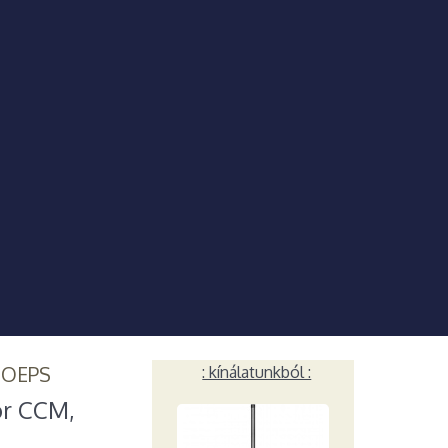
HOEPS
: kínálatunkból :
or CCM,