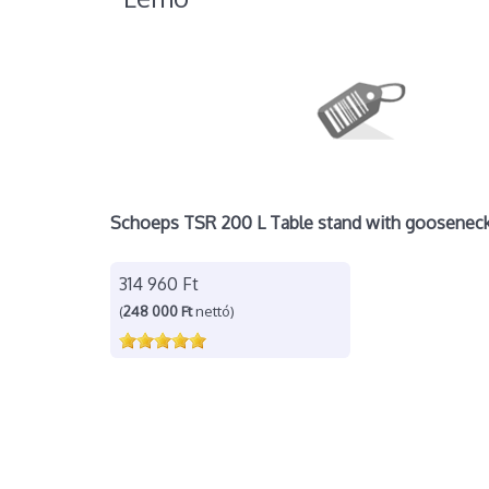
Schoeps TSR 200 L Table stand with goosenec
314 960 Ft
(
248 000 Ft
nettó)