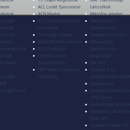
mium
ACL Lockit Syncronizer
tartozékok
onbotok
ACN Master
Mikrofon adapter
le Light
ACL Lockit Syncronizer
Akkumulátor
onbotok
tartozékok
tápszétosztás
urround
Timecode kábelek
Ambient PowerSlot
ntartó
Kábel MasterLockit-hoz
Akkumulátor
le kiegészítők
ACC Controller
tápszétosztás
le tok
keverő/kamera
kiegészítők
le belső
összeköttetés
Uni-Slot
l
EMP Elektret mikrofon
Emesser 8-as
le Light
tápegység
karekterisztika mikro
ítők
Hydrophone
le light belső
Quickpole Boom Pol
l
QP5-Series
Hydrophone tartozé
Quickpole cabled B
Pole QP5
Quickpole Cable Set 