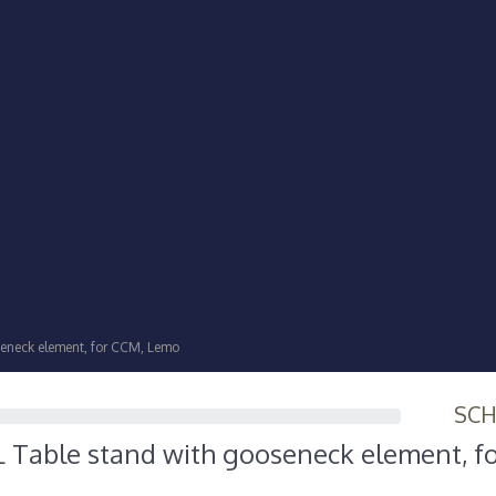
eneck element, for CCM, Lemo
SC
 Table stand with gooseneck element, f