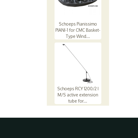
Schoeps Pianissimo
PIANI-1 for CMC Basket-
Type Wind...
Schoeps RCY 1200/2 I
M/S active extension
tube for...