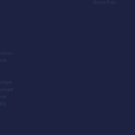
Boom Pole
evices
kok
ségek
ységek
kok
IFB