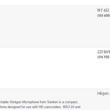
197 612
(
155 600
221 869
(
174 700 
Hívjon 
hable Shotgun Microphone from Sanken is a compact,
hone designed for use with HD camcorders. WSJ-10 and