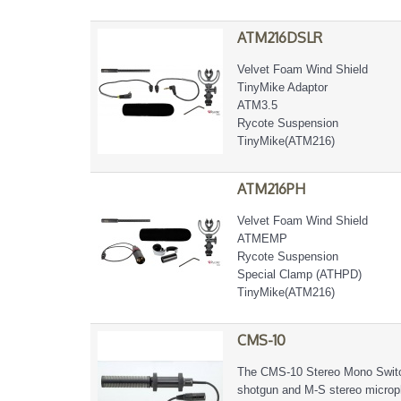
ATM216DSLR
Velvet Foam Wind Shield
TinyMike Adaptor
ATM3.5
Rycote Suspension
TinyMike(ATM216)
ATM216PH
Velvet Foam Wind Shield
ATMEMP
Rycote Suspension
Special Clamp (ATHPD)
TinyMike(ATM216)
CMS-10
The CMS-10 Stereo Mono Switc
shotgun and M-S stereo microp