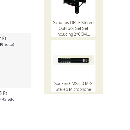
Schoeps ORTF Stereo
Outdoor Set Set
including 2*CCM...
 Ft
Ft
nettó)
Sanken CMS-50 M-S
Stereo Microphone
5 Ft
 Ft
nettó)