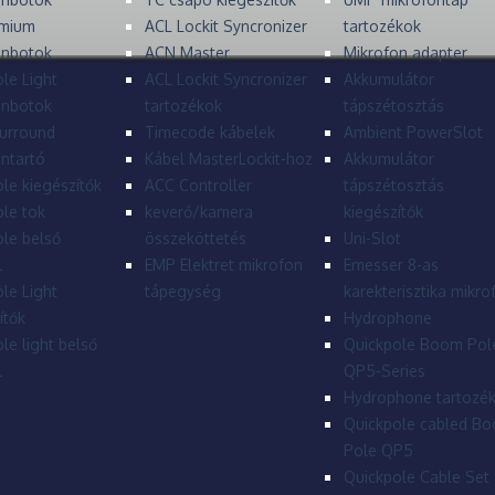
mium
ACL Lockit Syncronizer
tartozékok
onbotok
ACN Master
Mikrofon adapter
le Light
ACL Lockit Syncronizer
Akkumulátor
onbotok
tartozékok
tápszétosztás
urround
Timecode kábelek
Ambient PowerSlot
ntartó
Kábel MasterLockit-hoz
Akkumulátor
le kiegészítők
ACC Controller
tápszétosztás
le tok
keverő/kamera
kiegészítők
le belső
összeköttetés
Uni-Slot
l
EMP Elektret mikrofon
Emesser 8-as
le Light
tápegység
karekterisztika mikro
ítők
Hydrophone
le light belső
Quickpole Boom Pol
l
QP5-Series
Hydrophone tartozé
Quickpole cabled B
Pole QP5
Quickpole Cable Set 