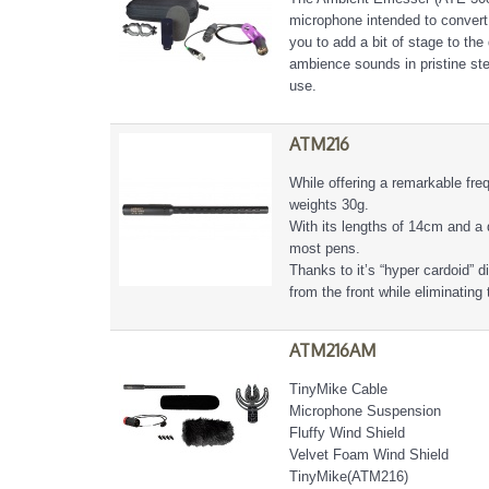
microphone intended to convert
you to add a bit of stage to th
ambience sounds in pristine ste
use.
ATM216
While offering a remarkable fr
weights 30g.
With its lengths of 14cm and a
most pens.
Thanks to it’s “hyper cardoid” 
from the front while eliminatin
ATM216AM
TinyMike Cable
Microphone Suspension
Fluffy Wind Shield
Velvet Foam Wind Shield
TinyMike(ATM216)