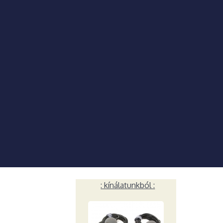
: kínálatunkból :