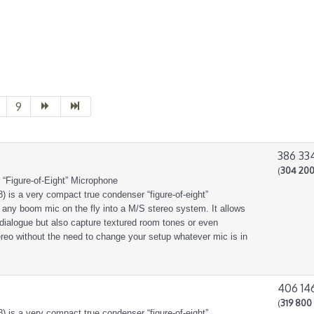
9
386 33
(
304 200
Figure-of-Eight” Microphone
is a very compact true condenser “figure-of-eight”
 any boom mic on the fly into a M/S stereo system. It allows
e dialogue but also capture textured room tones or even
reo without the need to change your setup whatever mic is in
406 14
(
319 800 
is a very compact true condenser “figure-of-eight”