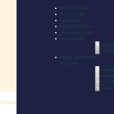
SurroundControl
Audió szoftver
Fejhallgatók
Fejhallgató-erősítő
Timecode eszközök
Videó eszközök
Video D
tartozé
Digitális vezetéknélküli
mikrofonok
Adóegy
Vevőeg
tartozé
Zaxnet 