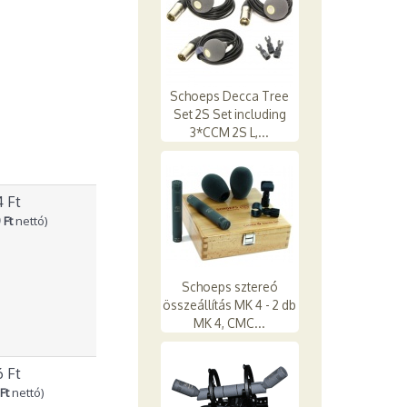
Schoeps Decca Tree
Set 2S Set including
3*CCM 2S L,...
4 Ft
 Ft
nettó)
Schoeps sztereó
összeállítás MK 4 - 2 db
MK 4, CMC...
6 Ft
Ft
nettó)