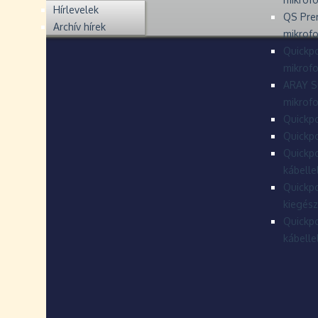
Hírlevelek
QS Pre
Archív hírek
mikrof
Quickpo
mikrof
ARAY S
mikrofo
Quickpo
Quickpo
Quickpo
kábelle
Quickpo
kiegész
Quickpo
kábelle