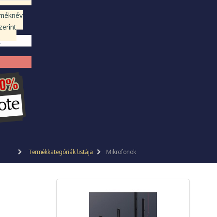
rméknév
erint
k
Termékkategóriák listája
Mikrofonok