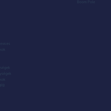
Boom Pole
evices
kok
ségek
ységek
kok
IFB